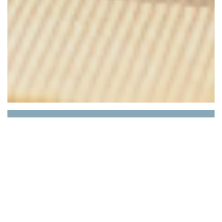
Epilogue
Che cosa si dovrebbe sapere che il ristorante:
squadra Vecchio vassoio laterale, Gilles e Jérome