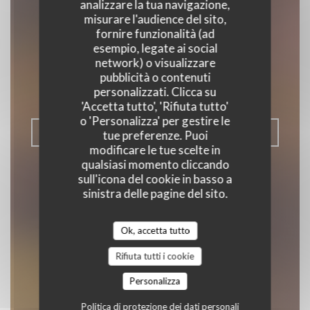
analizzare la tua navigazione,
misurare l'audience del sito,
fornire funzionalità (ad
Epilogue
esempio, legate ai social
network) o visualizzare
BISTROT / CUCINA FRANCESE /
pubblicità o contenuti
personalizzati. Clicca su
TERRAZZA
|
ASNIÈRES-SUR-SEINE
'Accetta tutto', 'Rifiuta tutto'
o 'Personalizza' per gestire le
PRENOTA
tue preferenze. Puoi
modificare le tue scelte in
qualsiasi momento cliccando
sull'icona del cookie in basso a
sinistra delle pagine del sito.
Ok, accetta tutto
Rifiuta tutti i cookie
Personalizza
Politica di protezione dei dati personali