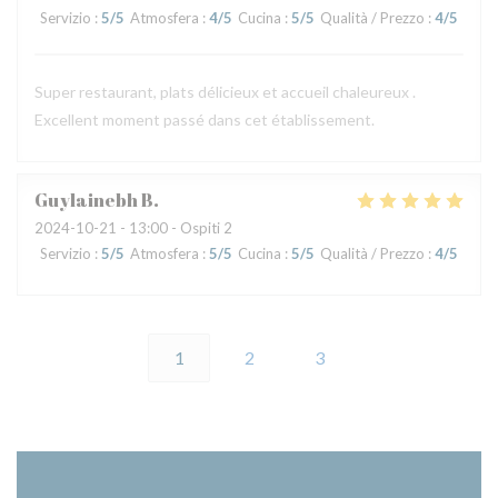
Servizio
:
5
/5
Atmosfera
:
4
/5
Cucina
:
5
/5
Qualità / Prezzo
:
4
/5
Super restaurant, plats délicieux et accueil chaleureux .
Excellent moment passé dans cet établissement.
Guylainebh
B
2024-10-21
- 13:00 - Ospiti 2
Servizio
:
5
/5
Atmosfera
:
5
/5
Cucina
:
5
/5
Qualità / Prezzo
:
4
/5
1
2
3