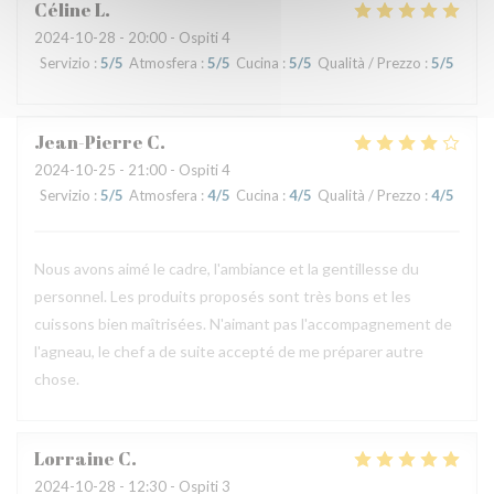
Céline
L
2024-10-28
- 20:00 - Ospiti 4
Servizio
:
5
/5
Atmosfera
:
5
/5
Cucina
:
5
/5
Qualità / Prezzo
:
5
/5
Jean-Pierre
C
2024-10-25
- 21:00 - Ospiti 4
Servizio
:
5
/5
Atmosfera
:
4
/5
Cucina
:
4
/5
Qualità / Prezzo
:
4
/5
Nous avons aimé le cadre, l'ambiance et la gentillesse du
personnel. Les produits proposés sont très bons et les
cuissons bien maîtrisées. N'aimant pas l'accompagnement de
l'agneau, le chef a de suite accepté de me préparer autre
chose.
Lorraine
C
2024-10-28
- 12:30 - Ospiti 3