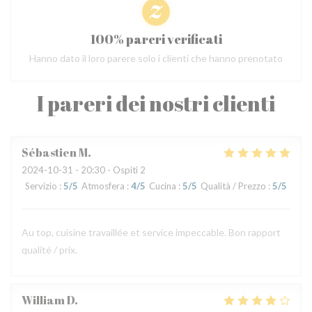
100% pareri verificati
Hanno dato il loro parere solo i clienti che hanno prenotato
I pareri dei nostri clienti
Sébastien
M
2024-10-31
- 20:30 - Ospiti 2
Servizio
:
5
/5
Atmosfera
:
4
/5
Cucina
:
5
/5
Qualità / Prezzo
:
5
/5
Au top, cuisine travaillée et service impeccable. Bon rapport
qualité / prix.
William
D