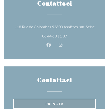
Contattaci
((apre un
118 Rue de Colombes 92600 Asnières-sur-Seine
06 44 63 11 37
Facebook ((apre una nuova fines
Instagram ((apre una nuov
Contattaci
PRENOTA