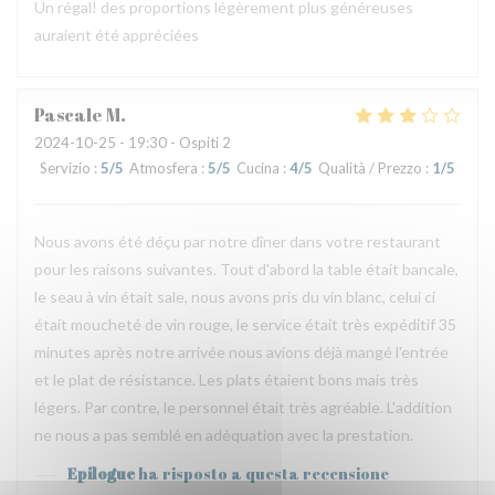
Un régal! des proportions légèrement plus généreuses
auraient été appréciées
Pascale
M
2024-10-25
- 19:30 - Ospiti 2
Servizio
:
5
/5
Atmosfera
:
5
/5
Cucina
:
4
/5
Qualità / Prezzo
:
1
/5
Nous avons été déçu par notre dîner dans votre restaurant
pour les raisons suivantes. Tout d'abord la table était bancale,
le seau à vin était sale, nous avons pris du vin blanc, celui ci
était moucheté de vin rouge, le service était très expéditif 35
minutes après notre arrivée nous avions déjà mangé l'entrée
et le plat de résistance. Les plats étaient bons mais très
légers. Par contre, le personnel était très agréable. L'addition
ne nous a pas semblé en adéquation avec la prestation.
Epilogue
ha risposto a questa recensione