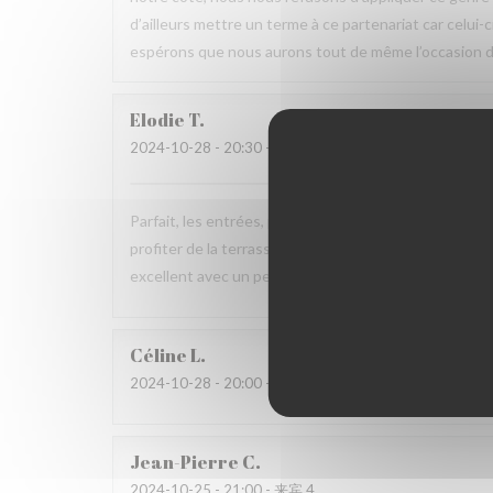
d’ailleurs mettre un terme à ce partenariat car celui-
espérons que nous aurons tout de même l’occasion de
Elodie
T
2024-10-28
- 20:30 - 来宾 4
Parfait, les entrées, plats comme desserts sont déli
profiter de la terrasse trop jolie by night avec des pl
excellent avec un personnel très à l’écoute. Nous rev
Céline
L
2024-10-28
- 20:00 - 来宾 4
Jean-Pierre
C
2024-10-25
- 21:00 - 来宾 4