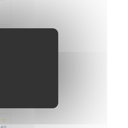
5
/5
5
/5
4
/5