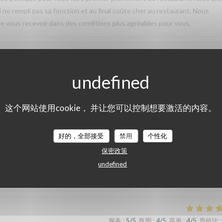
ci ne rempli pas sa fonction et au final coûte cher au restaurant. Nous
 vous recevoir dans des conditions plus agréables pour vous.
服务
:
5
/5
氛围
:
5
/5
菜单
:
5
/5
质价比
:
cieux et à 4, nous avons quasiment tout goûter !!! Nous avons pu en plus
这个网站使用cookie， 并让您可以控制想要激活的内容。
aids gentiment prêtés par la maison Rhapsody. L’accueil et le service
iendrons sans hésiter !!
好的，全部接受
禁用
个性化
保密政策
undefined
服务
:
5
/5
氛围
:
5
/5
菜单
:
5
/5
质价比
:
服务
:
5
/5
氛围
:
4
/5
菜单
:
4
/5
质价比
: