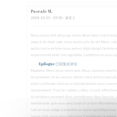
Pascale
M
2024-10-25
- 19:30 - 来宾 2
Nous avons été déçu par notre dîner dans votre restau
seau à vin était sale, nous avons pris du vin blanc, ce
après notre arrivée nous avions déjà mangé l'entrée et
le personnel était très agréable. L'addition ne nous 
Epilogue
已回复此评论
Madame, Merci pour votre avis. Nous sommes navrés 
les premiers et les autres clients sont arrivés bien p
priori confondu vitesse et précipitations vous conce
sincèrement. Pour les tables, celles-ci sont effecti
si certaines peuvent être considérées dans leur jus, 
mentionner que vous avez exercé un bon Wonderbox.
soir et vous oblige à prendre un menu spécifique (car 
notre côté, nous nous refusons d’appliquer ce genre 