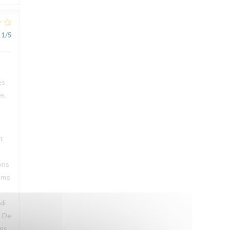
1
/5
es
e,
t
ons
même
di
. De
ons