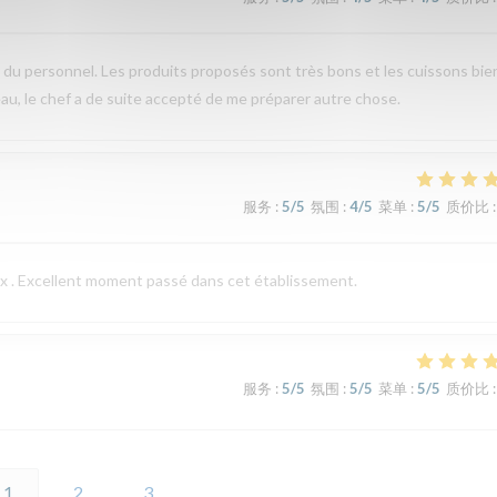
e du personnel. Les produits proposés sont très bons et les cuissons bie
u, le chef a de suite accepté de me préparer autre chose.
服务
:
5
/5
氛围
:
4
/5
菜单
:
5
/5
质价比
:
eux . Excellent moment passé dans cet établissement.
服务
:
5
/5
氛围
:
5
/5
菜单
:
5
/5
质价比
:
1
2
3