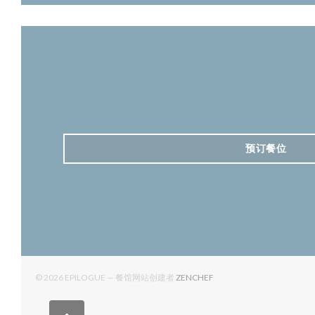
预订餐位
((在新窗口中打开))
© 2026 EPILOGUE — 餐馆网站创建者
ZENCHEF