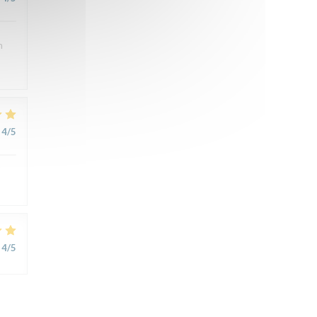
n
4
/5
4
/5