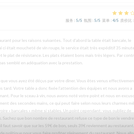
服务
:
5
/5
氛围
:
5
/5
菜单
:
4
/5
质价比
:
rant pour les raisons suivantes. Tout d'abord la table était bancale, le
lui ci était moucheté de vin rouge, le service était très expéditif 35 minut
 le plat de résistance. Les plats étaient bons mais très légers. Par contr
a pas semblé en adéquation avec la prestation.
que vous ayez été déçus par votre dîner. Vous êtes venus effectivemen
lus tard. Votre table a donc fixée l’attention des équipes et nous avons a
rnant. Pour le sceau à vin, nous avons noté votre point et nous en excus
vement des secondes mains, ce qui peut faire selon nous leurs charmes 
voire « bancales » même si stables. Un point cependant: vous oubliez de
 Sachez que bon nombre de restaurant refuse ce type de bon le vendre
il faut savoir que sur les 59€ de bon, seuls 39€ reviennent au restaurant
de politique pour vous faire profiter pleinement du restaurant. Nous all