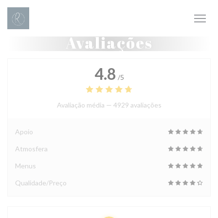
Painel de Gerenciamento de Cookies
Avaliações
4.8
/5
Avaliação média —
4929 avaliações
Apoio
Atmosfera
Menus
Qualidade/Preço