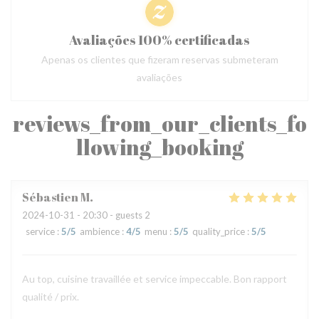
Avaliações 100% certificadas
Apenas os clientes que fizeram reservas submeteram
avaliações
reviews_from_our_clients_fo
llowing_booking
Sébastien
M
2024-10-31
- 20:30 - guests 2
service
:
5
/5
ambience
:
4
/5
menu
:
5
/5
quality_price
:
5
/5
Au top, cuisine travaillée et service impeccable. Bon rapport
qualité / prix.