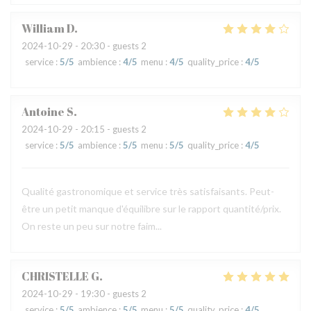
William
D
2024-10-29
- 20:30 - guests 2
service
:
5
/5
ambience
:
4
/5
menu
:
4
/5
quality_price
:
4
/5
Antoine
S
2024-10-29
- 20:15 - guests 2
service
:
5
/5
ambience
:
5
/5
menu
:
5
/5
quality_price
:
4
/5
Qualité gastronomique et service très satisfaisants. Peut-
être un petit manque d'équilibre sur le rapport quantité/prix.
On reste un peu sur notre faim...
CHRISTELLE
G
2024-10-29
- 19:30 - guests 2
service
:
5
/5
ambience
:
5
/5
menu
:
5
/5
quality_price
:
4
/5