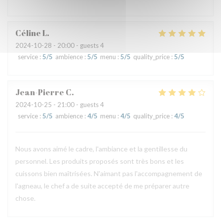
Céline
L
2024-10-28
- 20:00 - guests 4
service
:
5
/5
ambience
:
5
/5
menu
:
5
/5
quality_price
:
5
/5
Jean-Pierre
C
2024-10-25
- 21:00 - guests 4
service
:
5
/5
ambience
:
4
/5
menu
:
4
/5
quality_price
:
4
/5
Nous avons aimé le cadre, l'ambiance et la gentillesse du
personnel. Les produits proposés sont très bons et les
cuissons bien maîtrisées. N'aimant pas l'accompagnement de
l'agneau, le chef a de suite accepté de me préparer autre
chose.