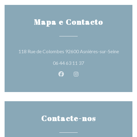
Mapa e Contacto
((abre n
118 Rue de Colombes 92600 Asnières-sur-Seine
06 44 63 11 37
Facebook ((abre numa nova jane
Instagram ((abre numa nov
Contacte-nos