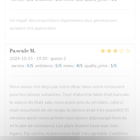
Un régal! des proportions légèrement plus généreuses
auraient été appréciées
Pascale
M
2024-10-25
- 19:30 - guests 2
service
:
5
/5
ambience
:
5
/5
menu
:
4
/5
quality_price
:
1
/5
Nous avons été déçu par notre dîner dans votre restaurant
pour les raisons suivantes. Tout d'abord la table était bancale,
le seau à vin était sale, nous avons pris du vin blanc, celui ci
était moucheté de vin rouge, le service était très expéditif 35
minutes après notre arrivée nous avions déjà mangé l'entrée
et le plat de résistance. Les plats étaient bons mais très
légers. Par contre, le personnel était très agréable. L'addition