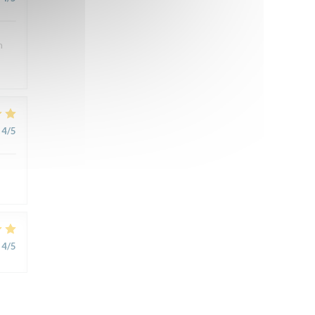
n
4
/5
4
/5