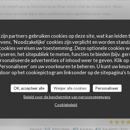
ci ne rempli pas sa fonction et au final coûte cher au restaurant. Nous
 vous recevoir dans des conditions plus agréables pour vous.
zijn partners gebruiken cookies op deze site, wat kan leiden
Service
:
5
/5
Atmosfeer
:
5
/5
Keuken
:
5
/5
Kwaliteit / Prijs
:
ens. 'Noodzakelijke' cookies zijn verplicht en worden standa
cookies vereisen uw toestemming. Deze optionele cookies 
yseren, het sitepubliek te meten, functies te bieden (bijv. ge
cieux et à 4, nous avons quasiment tout goûter !!! Nous avons pu en plus
sonaliseerde advertenties of inhoud weer te geven. Klik op '
aids gentiment prêtés par la maison Rhapsody. L’accueil et le service
 'Personaliseer' om uw voorkeuren te beheren. U kunt uw keu
 door op het cookiepictogram linksonder op de sitepagina's te
iendrons sans hésiter !!
OK, accepteer alle
Weiger alle cookies
Personaliseer
Beleid voor de bescherming van persoonsgegevens
Service
:
5
/5
Atmosfeer
:
5
/5
Keuken
:
5
/5
Kwaliteit / Prijs
:
Cookiebeleid
Service
:
5
/5
Atmosfeer
:
4
/5
Keuken
:
4
/5
Kwaliteit / Prijs
: