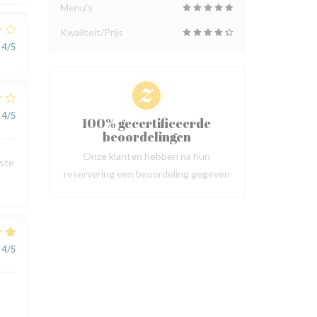
Menu's
Kwaliteit/Prijs
4
/5
4
/5
100% gecertificeerde
beoordelingen
Onze klanten hebben na hun
este
reservering een beoordeling gegeven
4
/5