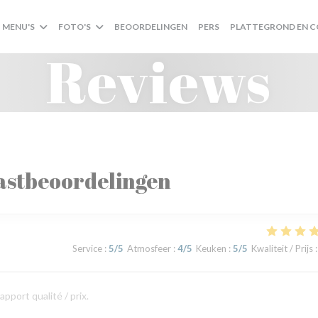
MENU'S
FOTO'S
BEOORDELINGEN
PERS
PLATTEGROND EN 
Reviews
astbeoordelingen
Service
:
5
/5
Atmosfeer
:
4
/5
Keuken
:
5
/5
Kwaliteit / Prijs
:
apport qualité / prix.