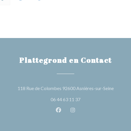
Plattegrond en Contact
((opent i
118 Rue de Colombes 92600 Asnières-sur-Seine
06 44 63 11 37
Facebook ((opent in een nieuw 
Instagram ((opent in een 