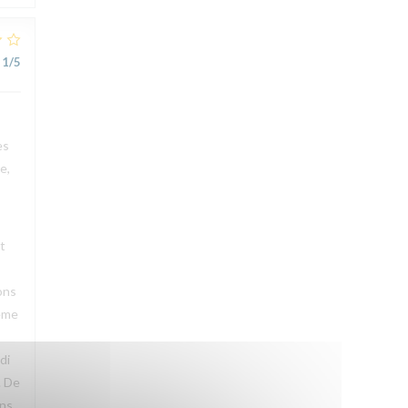
1
/5
es
e,
t
ons
même
di
. De
ons