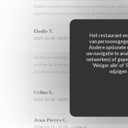
d’ailleurs mettre un terme à ce partenariat car celui-
espérons que nous aurons tout de même l’occasion de
Elodie
T
Het restaurant en 
2024-10-28
- 20:30 - Gasten 4
van persoonsgegev
Andere optionele 
uw navigatie te anal
Parfait, les entrées, plats comme desserts sont déli
netwerken) of geper
profiter de la terrasse trop jolie by night avec des pl
'Weiger alle' of
wijzigen
excellent avec un personnel très à l’écoute. Nous rev
Céline
L
2024-10-28
- 20:00 - Gasten 4
Jean-Pierre
C
2024-10-25
- 21:00 - Gasten 4