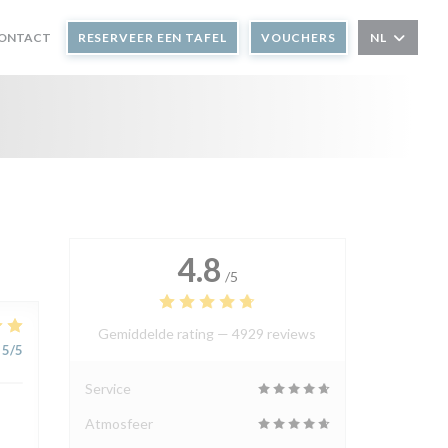
CONTACT
RESERVEER EEN TAFEL
VOUCHERS
NL
4.8
/5
Gemiddelde rating —
4929 reviews
5
/5
Service
Atmosfeer