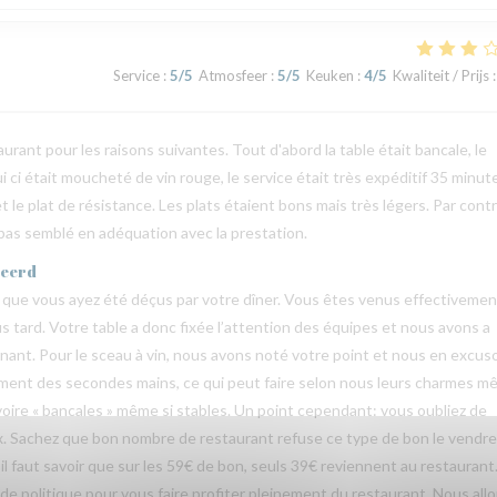
Service
:
5
/5
Atmosfeer
:
5
/5
Keuken
:
4
/5
Kwaliteit / Prijs
:
rant pour les raisons suivantes. Tout d'abord la table était bancale, le
lui ci était moucheté de vin rouge, le service était très expéditif 35 minut
 le plat de résistance. Les plats étaient bons mais très légers. Par contr
a pas semblé en adéquation avec la prestation.
geerd
que vous ayez été déçus par votre dîner. Vous êtes venus effectivemen
lus tard. Votre table a donc fixée l’attention des équipes et nous avons a
rnant. Pour le sceau à vin, nous avons noté votre point et nous en excus
vement des secondes mains, ce qui peut faire selon nous leurs charmes 
voire « bancales » même si stables. Un point cependant: vous oubliez de
 Sachez que bon nombre de restaurant refuse ce type de bon le vendre
il faut savoir que sur les 59€ de bon, seuls 39€ reviennent au restaurant
de politique pour vous faire profiter pleinement du restaurant. Nous all