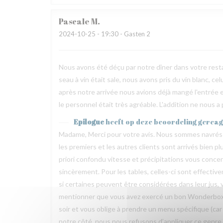
Pascale
M
2024-10-25
- 19:30 - Gasten 2
Nous avons été déçu par notre dîner dans votre restau
seau à vin était sale, nous avons pris du vin blanc, ce
après notre arrivée nous avions déjà mangé l'entrée et
le personnel était très agréable. L'addition ne nous 
Epilogue
heeft op deze beoordeling gerea
Madame, Merci pour votre avis. Nous sommes navrés 
les premiers et les autres clients sont arrivés bien p
priori confondu vitesse et précipitations vous conce
sincèrement. Pour les tables, celles-ci sont effecti
si certaines peuvent être considérées dans leur jus, 
mentionner que vous avez exercé un bon Wonderbox.
soir et vous oblige à prendre un menu spécifique (car 
notre côté, nous nous refusons d’appliquer ce genre 