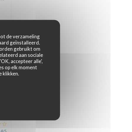
 tot de verzameling
5
/5
ard geïnstalleerd.
worden gebruikt om
relateerd aan sociale
OK, accepteer alle',
zes op elk moment
 klikken.
5
/5
4
/5