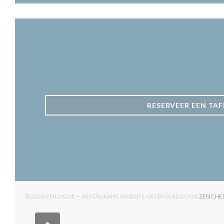
RESERVEER EEN TAF
© 2026 EPILOGUE — RESTAURANT WEBSITE GECREËERD DOOR
ZENCHE