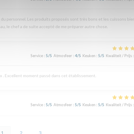
e du personnel. Les produits proposés sont très bons et les cuissons bie
u, le chef a de suite accepté de me préparer autre chose.
Service
:
5
/5
Atmosfeer
:
4
/5
Keuken
:
5
/5
Kwaliteit / Prijs
:
eux . Excellent moment passé dans cet établissement.
Service
:
5
/5
Atmosfeer
:
5
/5
Keuken
:
5
/5
Kwaliteit / Prijs
:
1
2
3