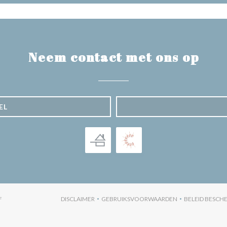
Neem contact met ons op
EL
((OPENT IN EEN NIEUW VENSTER))
F
DISCLAIMER
GEBRUIKSVOORWAARDEN
BELEID BESC
((OPENT IN EEN NIEUW VENSTER))
((OPENT IN EEN NIEUW VENST