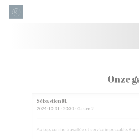
Cookies beheer paneel
Onze g
Sébastien
M
2024-10-31
- 20:30 - Gasten 2
Au top, cuisine travaillée et service impeccable. Bon r