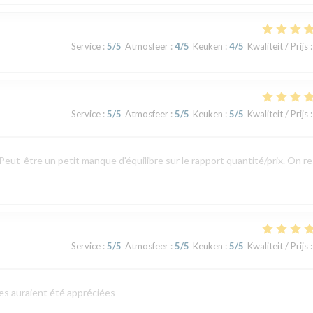
Service
:
5
/5
Atmosfeer
:
4
/5
Keuken
:
4
/5
Kwaliteit / Prijs
:
Service
:
5
/5
Atmosfeer
:
5
/5
Keuken
:
5
/5
Kwaliteit / Prijs
:
Peut-être un petit manque d'équilibre sur le rapport quantité/prix. On r
Service
:
5
/5
Atmosfeer
:
5
/5
Keuken
:
5
/5
Kwaliteit / Prijs
:
es auraient été appréciées