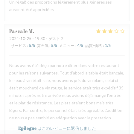
Un régal! des proportions légèrement plus généreuses
auraient été appréciées
Pascale
M
2024-10-25
- 19:30 - ゲスト 2
サービス
:
5
/5
雰囲気
:
5
/5
メニュー
:
4
/5
品質-価格
:
1
/5
Nous avons été déçu par notre dîner dans votre restaurant
pour les raisons suivantes. Tout d'abord la table était bancale,
le seau à vin était sale, nous avons pris du vin blanc, celui ci
était moucheté de vin rouge, le service était très expéditif 35
minutes après notre arrivée nous avions déjà mangé l'entrée
et le plat de résistance. Les plats étaient bons mais très
légers. Par contre, le personnel était très agréable. L'addition
ne nous a pas semblé en adéquation avec la prestation.
Epilogue
はこのレビューに返信しました