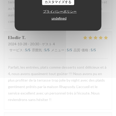
カスタマイズする
terme à ce partenariat car celui-ci ne rempli pas sa fonction et
au final coûte cher au restaurant. Nous espérons que nous
プライバシーポリシー
aurons tout de même l’occasion de vous recevoir dans des
undefined
conditions plus agréables pour vous.
Elodie
T
2024-10-28
- 20:30 - ゲスト 4
サービス
:
5
/5
雰囲気
:
5
/5
メニュー
:
5
/5
品質-価格
:
5
/5
Parfait, les entrées, plats comme desserts sont délicieux et à
4, nous avons quasiment tout goûter !!! Nous avons pu en
plus profiter de la terrasse trop jolie by night avec des plaids
gentiment prêtés par la maison Rhapsody. L’accueil et le
service excellent avec un personnel très à l’écoute. Nous
reviendrons sans hésiter !!