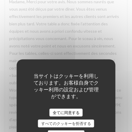
Madame, Merci pour votre avis. Nous sommes navrés que
vous ayez été déçus par votre dîner. Vous êtes venus
effectivement les premiers et les autres clients sont arrivés
bien plus tard. Votre table a donc fixée l’attention des
équipes et nous avons a priori confondu vitesse et
précipitations vous concernant. Pour le sceau à vin, nous
avons noté votre point et nous en excusons sincèrement.
Pour les tables, celles-ci sont effectivement des secondes
mains, ce qui peut faire selon nous leurs charmes même si
certaines peuvent être considérées dans leur jus, voire
当サイトはクッキーを利用し
« bancales » même si stables. Un point cependant: vous
ております。お客様自身でク
oubliez de mentionner que vous avez exercé un bon
ッキー利用の設定および管理
Wonderbox. Sachez que bon nombre de restaurant refuse ce
ができます。
type de bon le vendredi soir et vous oblige à prendre un menu
spécifique (car il faut savoir que sur les 59€ de bon, seuls 39€
reviennent au restaurant. De notre côté, nous nous refusons
全てに同意する
d’appliquer ce genre de politique pour vous faire profiter
すべてのクッキーを拒否する
pleinement du restaurant. Nous allons d’ailleurs mettre un