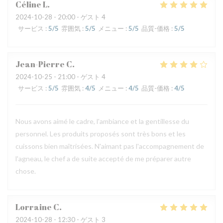
Céline
L
2024-10-28
- 20:00 - ゲスト 4
サービス
:
5
/5
雰囲気
:
5
/5
メニュー
:
5
/5
品質-価格
:
5
/5
Jean-Pierre
C
2024-10-25
- 21:00 - ゲスト 4
サービス
:
5
/5
雰囲気
:
4
/5
メニュー
:
4
/5
品質-価格
:
4
/5
Nous avons aimé le cadre, l'ambiance et la gentillesse du
personnel. Les produits proposés sont très bons et les
cuissons bien maîtrisées. N'aimant pas l'accompagnement de
l'agneau, le chef a de suite accepté de me préparer autre
chose.
Lorraine
C
2024-10-28
- 12:30 - ゲスト 3