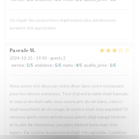
Un régal! des proportions légèrement plus généreuses
auraient été appréciées
Pascale
M
2024-10-25
- 19:30 - guests 2
service
:
5
/5
ambience
:
5
/5
menu
:
4
/5
quality_price
:
1
/5
Nous avons été déçu par notre dîner dans votre restaurant
pour les raisons suivantes. Tout d'abord la table était bancale,
le seau à vin était sale, nous avons pris du vin blanc, celui ci
était moucheté de vin rouge, le service était très expéditif 35
minutes après notre arrivée nous avions déjà mangé l'entrée
et le plat de résistance. Les plats étaient bons mais très
légers. Par contre, le personnel était très agréable. L'addition