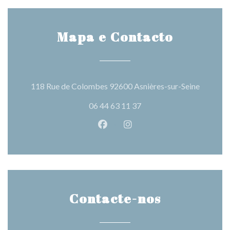
Mapa e Contacto
((abre n
118 Rue de Colombes 92600 Asnières-sur-Seine
06 44 63 11 37
Facebook ((abre numa nova jane
Instagram ((abre numa nov
Contacte-nos