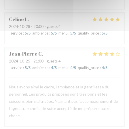
Céline
L
2024-10-28
- 20:00 - guests 4
service
:
5
/5
ambience
:
5
/5
menu
:
5
/5
quality_price
:
5
/5
Jean-Pierre
C
2024-10-25
- 21:00 - guests 4
service
:
5
/5
ambience
:
4
/5
menu
:
4
/5
quality_price
:
4
/5
Nous avons aimé le cadre, l'ambiance et la gentillesse du
personnel. Les produits proposés sont très bons et les
cuissons bien maîtrisées. N'aimant pas l'accompagnement de
l'agneau, le chef a de suite accepté de me préparer autre
chose.