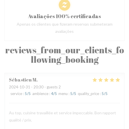
Avaliações 100% certificadas
Apenas os clientes que fizeram reservas submeteram
avaliações
reviews_from_our_clients_fo
llowing_booking
Sébastien
M
2024-10-31
- 20:30 - guests 2
service
:
5
/5
ambience
:
4
/5
menu
:
5
/5
quality_price
:
5
/5
Au top, cuisine travaillée et service impeccable. Bon rapport
qualité / prix.