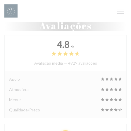
Painel de Gerenciamento de Cookies
Avaliações
4.8
/5
Avaliação média —
4929 avaliações
Apoio
Atmosfera
Menus
Qualidade/Preço