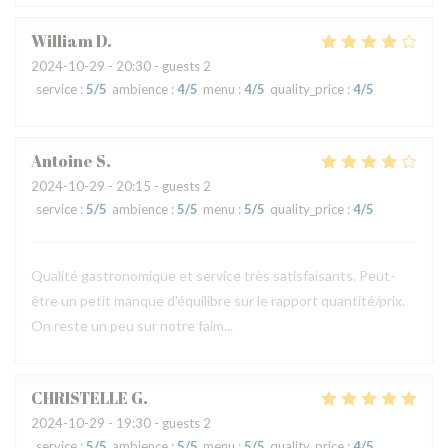
William
D
2024-10-29
- 20:30 - guests 2
service
:
5
/5
ambience
:
4
/5
menu
:
4
/5
quality_price
:
4
/5
Antoine
S
2024-10-29
- 20:15 - guests 2
service
:
5
/5
ambience
:
5
/5
menu
:
5
/5
quality_price
:
4
/5
Qualité gastronomique et service très satisfaisants. Peut-
être un petit manque d'équilibre sur le rapport quantité/prix.
On reste un peu sur notre faim...
CHRISTELLE
G
2024-10-29
- 19:30 - guests 2
service
:
5
/5
ambience
:
5
/5
menu
:
5
/5
quality_price
:
4
/5