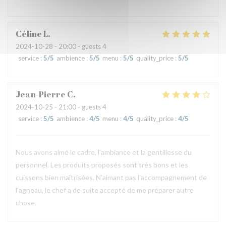
Céline
L
2024-10-28
- 20:00 - guests 4
service
:
5
/5
ambience
:
5
/5
menu
:
5
/5
quality_price
:
5
/5
Jean-Pierre
C
2024-10-25
- 21:00 - guests 4
service
:
5
/5
ambience
:
4
/5
menu
:
4
/5
quality_price
:
4
/5
Nous avons aimé le cadre, l'ambiance et la gentillesse du
personnel. Les produits proposés sont très bons et les
cuissons bien maîtrisées. N'aimant pas l'accompagnement de
l'agneau, le chef a de suite accepté de me préparer autre
chose.