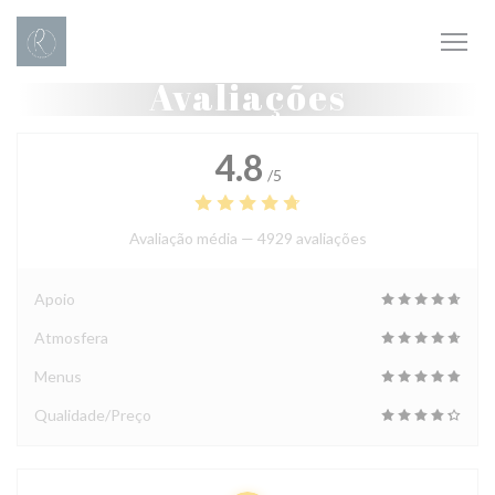
Painel de Gerenciamento de Cookies
Avaliações
4.8
/5
Avaliação média —
4929 avaliações
Apoio
Atmosfera
Menus
Qualidade/Preço