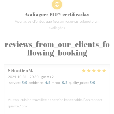
Avaliações 100% certificadas
Apenas os clientes que fizeram reservas submeteram
avaliações
reviews_from_our_clients_fo
llowing_booking
Sébastien
M
2024-10-31
- 20:30 - guests 2
service
:
5
/5
ambience
:
4
/5
menu
:
5
/5
quality_price
:
5
/5
Au top, cuisine travaillée et service impeccable. Bon rapport
qualité / prix.