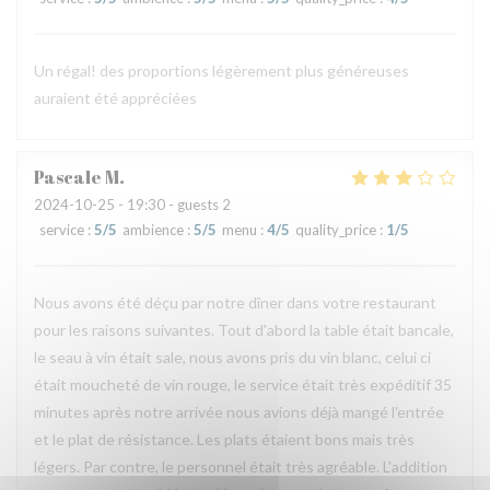
Un régal! des proportions légèrement plus généreuses
auraient été appréciées
Pascale
M
2024-10-25
- 19:30 - guests 2
service
:
5
/5
ambience
:
5
/5
menu
:
4
/5
quality_price
:
1
/5
Nous avons été déçu par notre dîner dans votre restaurant
pour les raisons suivantes. Tout d'abord la table était bancale,
le seau à vin était sale, nous avons pris du vin blanc, celui ci
était moucheté de vin rouge, le service était très expéditif 35
minutes après notre arrivée nous avions déjà mangé l'entrée
et le plat de résistance. Les plats étaient bons mais très
légers. Par contre, le personnel était très agréable. L'addition