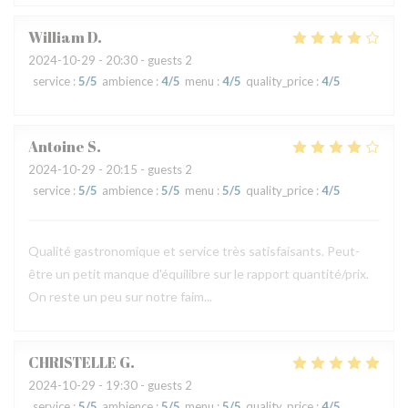
William
D
2024-10-29
- 20:30 - guests 2
service
:
5
/5
ambience
:
4
/5
menu
:
4
/5
quality_price
:
4
/5
Antoine
S
2024-10-29
- 20:15 - guests 2
service
:
5
/5
ambience
:
5
/5
menu
:
5
/5
quality_price
:
4
/5
Qualité gastronomique et service très satisfaisants. Peut-
être un petit manque d'équilibre sur le rapport quantité/prix.
On reste un peu sur notre faim...
CHRISTELLE
G
2024-10-29
- 19:30 - guests 2
service
:
5
/5
ambience
:
5
/5
menu
:
5
/5
quality_price
:
4
/5