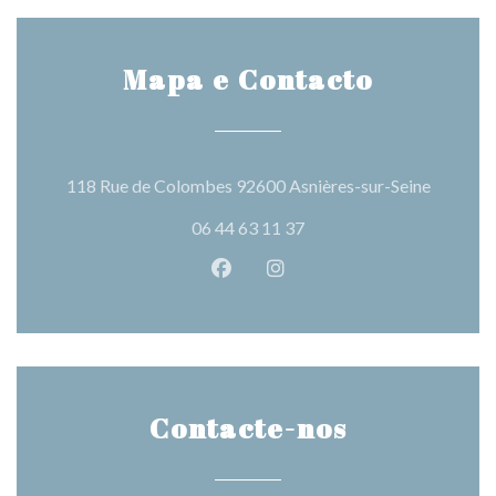
Mapa e Contacto
((abre n
118 Rue de Colombes 92600 Asnières-sur-Seine
06 44 63 11 37
Facebook ((abre numa nova jane
Instagram ((abre numa nov
Contacte-nos