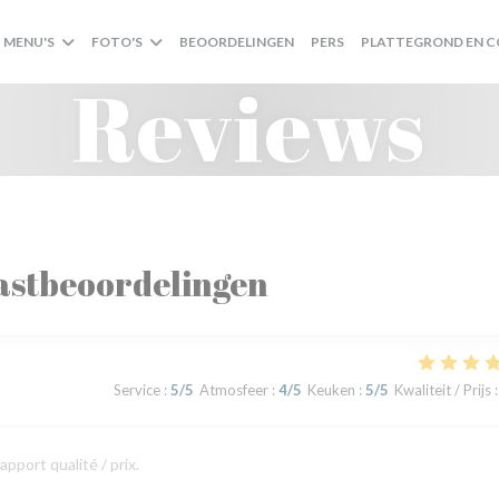
MENU'S
FOTO'S
BEOORDELINGEN
PERS
PLATTEGROND EN 
Reviews
astbeoordelingen
Service
:
5
/5
Atmosfeer
:
4
/5
Keuken
:
5
/5
Kwaliteit / Prijs
:
apport qualité / prix.