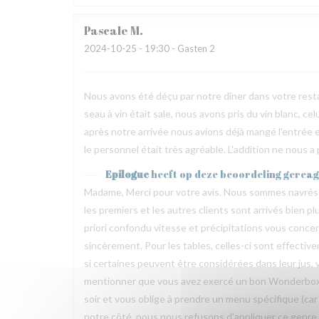
Pascale
M
2024-10-25
- 19:30 - Gasten 2
Nous avons été déçu par notre dîner dans votre restau
seau à vin était sale, nous avons pris du vin blanc, ce
après notre arrivée nous avions déjà mangé l'entrée et
le personnel était très agréable. L'addition ne nous 
Epilogue
heeft op deze beoordeling gerea
Madame, Merci pour votre avis. Nous sommes navrés 
les premiers et les autres clients sont arrivés bien p
priori confondu vitesse et précipitations vous conce
sincèrement. Pour les tables, celles-ci sont effecti
si certaines peuvent être considérées dans leur jus, 
mentionner que vous avez exercé un bon Wonderbox.
soir et vous oblige à prendre un menu spécifique (car 
notre côté, nous nous refusons d’appliquer ce genre 