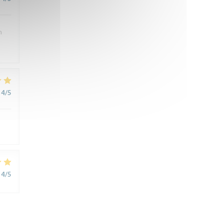
n
4
/5
4
/5