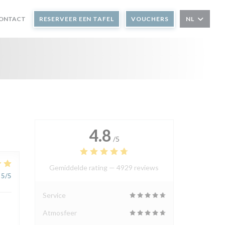
CONTACT
RESERVEER EEN TAFEL
VOUCHERS
NL
4.8
/5
Gemiddelde rating —
4929 reviews
5
/5
Service
Atmosfeer