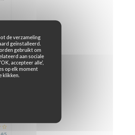
 tot de verzameling
5
/5
ard geïnstalleerd.
worden gebruikt om
relateerd aan sociale
OK, accepteer alle',
zes op elk moment
 klikken.
5
/5
4
/5