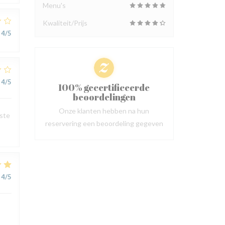
Menu's
Kwaliteit/Prijs
4
/5
4
/5
100% gecertificeerde
beoordelingen
Onze klanten hebben na hun
este
reservering een beoordeling gegeven
4
/5