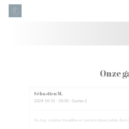
Cookies beheer paneel
Onze g
Sébastien
M
2024-10-31
- 20:30 - Gasten 2
Au top, cuisine travaillée et service impeccable. Bon r