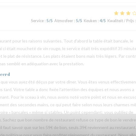
Service
:
5
/5
Atmosfeer
:
5
/5
Keuken
:
4
/5
Kwaliteit / Prijs
:
rant pour les raisons suivantes. Tout d'abord la table était bancale, le
lui ci était moucheté de vin rouge, le service était très expéditif 35 minut
 le plat de résistance. Les plats étaient bons mais très légers. Par contr
a pas semblé en adéquation avec la prestation.
geerd
que vous ayez été déçus par votre dîner. Vous êtes venus effectivemen
lus tard. Votre table a donc fixée l’attention des équipes et nous avons a
rnant. Pour le sceau à vin, nous avons noté votre point et nous en excus
vement des secondes mains, ce qui peut faire selon nous leurs charmes 
voire « bancales » même si stables. Un point cependant: vous oubliez de
 Sachez que bon nombre de restaurant refuse ce type de bon le vendre
il faut savoir que sur les 59€ de bon, seuls 39€ reviennent au restaurant
de politique pour vous faire profiter pleinement du restaurant. Nous all