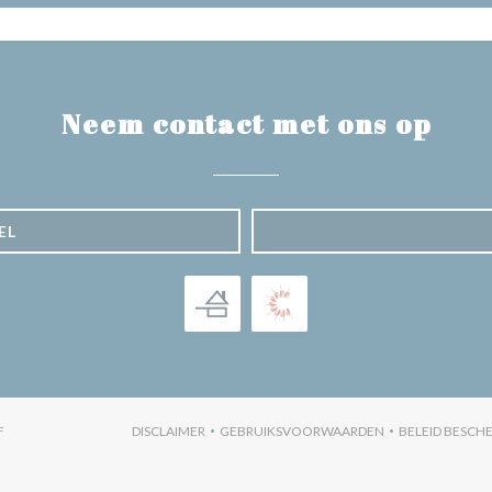
Neem contact met ons op
EL
((OPENT IN EEN NIEUW VENSTER))
F
DISCLAIMER
GEBRUIKSVOORWAARDEN
BELEID BESC
((OPENT IN EEN NIEUW VENSTER))
((OPENT IN EEN NIEUW VENST