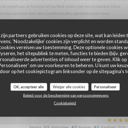
ci ne rempli pas sa fonction et au final coûte cher au restaurant. Nous
 vous recevoir dans des conditions plus agréables pour vous.
zijn partners gebruiken cookies op deze site, wat kan leiden
Service
:
5
/5
Atmosfeer
:
5
/5
Keuken
:
5
/5
Kwaliteit / Prijs
:
ens. 'Noodzakelijke' cookies zijn verplicht en worden standa
cookies vereisen uw toestemming. Deze optionele cookies 
yseren, het sitepubliek te meten, functies te bieden (bijv. ge
cieux et à 4, nous avons quasiment tout goûter !!! Nous avons pu en plus
sonaliseerde advertenties of inhoud weer te geven. Klik op '
aids gentiment prêtés par la maison Rhapsody. L’accueil et le service
 'Personaliseer' om uw voorkeuren te beheren. U kunt uw keu
 door op het cookiepictogram linksonder op de sitepagina's te
iendrons sans hésiter !!
OK, accepteer alle
Weiger alle cookies
Personaliseer
Beleid voor de bescherming van persoonsgegevens
Service
:
5
/5
Atmosfeer
:
5
/5
Keuken
:
5
/5
Kwaliteit / Prijs
:
Cookiebeleid
Service
:
5
/5
Atmosfeer
:
4
/5
Keuken
:
4
/5
Kwaliteit / Prijs
: