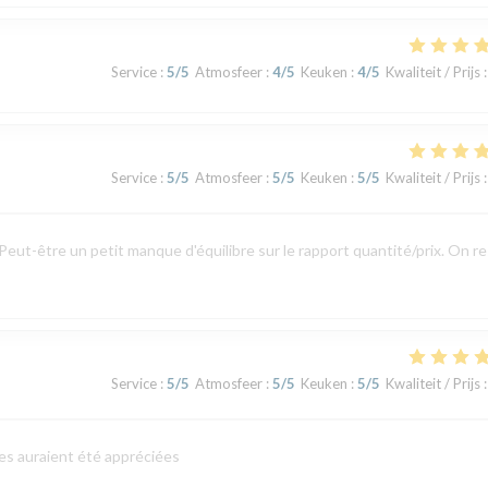
Service
:
5
/5
Atmosfeer
:
4
/5
Keuken
:
4
/5
Kwaliteit / Prijs
:
Service
:
5
/5
Atmosfeer
:
5
/5
Keuken
:
5
/5
Kwaliteit / Prijs
:
Peut-être un petit manque d'équilibre sur le rapport quantité/prix. On r
Service
:
5
/5
Atmosfeer
:
5
/5
Keuken
:
5
/5
Kwaliteit / Prijs
:
es auraient été appréciées