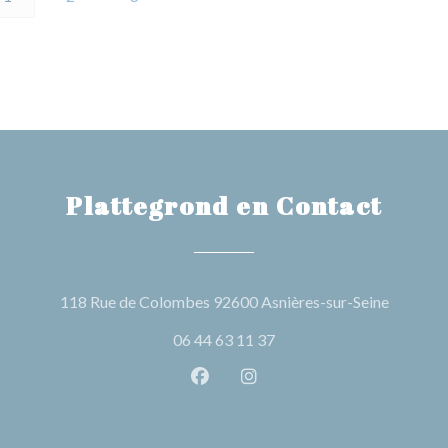
Plattegrond en Contact
((opent i
118 Rue de Colombes 92600 Asnières-sur-Seine
06 44 63 11 37
Facebook ((opent in een nieuw 
Instagram ((opent in een 