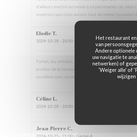
d’ailleurs mettre un terme à ce partenariat car celui-
espérons que nous aurons tout de même l’occasion de
Elodie
T
Het restaurant en 
2024-10-28
- 20:30 - Gasten 4
van persoonsgegev
Andere optionele 
uw navigatie te anal
Parfait, les entrées, plats comme desserts sont déli
netwerken) of geper
profiter de la terrasse trop jolie by night avec des pl
'Weiger alle' of
wijzigen
excellent avec un personnel très à l’écoute. Nous rev
Céline
L
2024-10-28
- 20:00 - Gasten 4
Jean-Pierre
C
2024-10-25
- 21:00 - Gasten 4