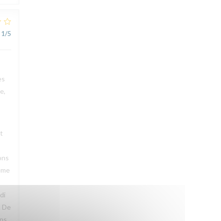
1
/5
es
e,
t
ons
même
di
. De
ons