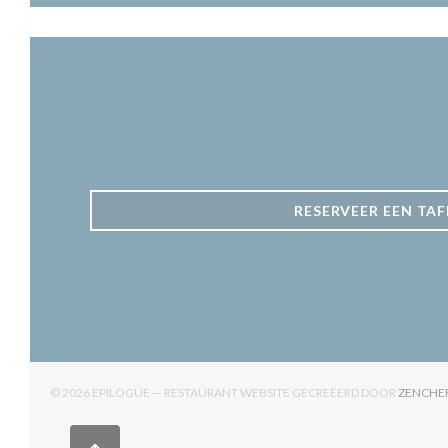
RESERVEER EEN TAF
© 2026 EPILOGUE — RESTAURANT WEBSITE GECREËERD DOOR
ZENCHE