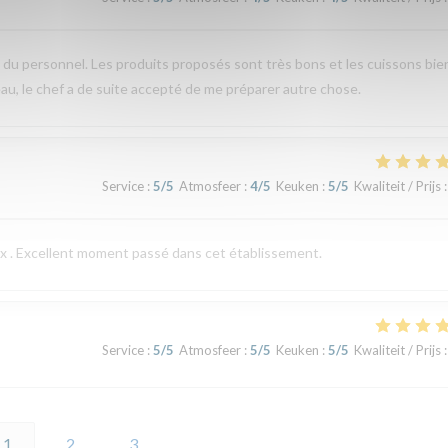
e du personnel. Les produits proposés sont très bons et les cuissons bie
u, le chef a de suite accepté de me préparer autre chose.
Service
:
5
/5
Atmosfeer
:
4
/5
Keuken
:
5
/5
Kwaliteit / Prijs
:
eux . Excellent moment passé dans cet établissement.
Service
:
5
/5
Atmosfeer
:
5
/5
Keuken
:
5
/5
Kwaliteit / Prijs
:
1
2
3