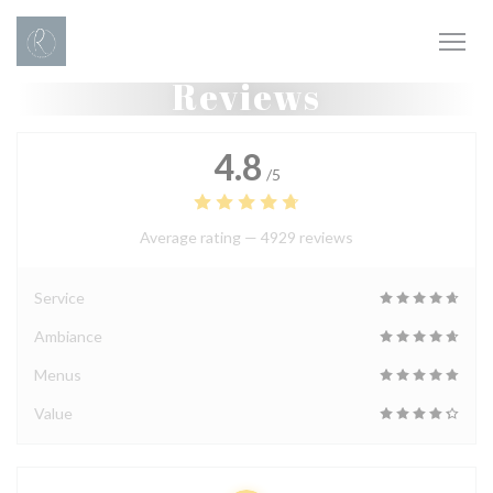
Personalizing your cookie choices
Reviews
4.8
/5
Average rating —
4929 reviews
Service
Ambiance
Menus
Value