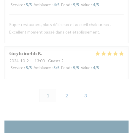
Service
:
5
/5
Ambiance
:
4
/5
Food
:
5
/5
Value
:
4
/5
Super restaurant, plats délicieux et accueil chaleureux .
Excellent moment passé dans cet établissement.
Guylainebh
B
2024-10-21
- 13:00 - Guests 2
Service
:
5
/5
Ambiance
:
5
/5
Food
:
5
/5
Value
:
4
/5
1
2
3