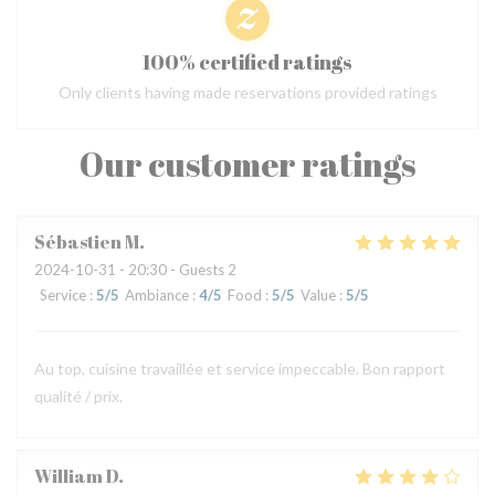
100% certified ratings
Only clients having made reservations provided ratings
Our customer ratings
Sébastien
M
2024-10-31
- 20:30 - Guests 2
Service
:
5
/5
Ambiance
:
4
/5
Food
:
5
/5
Value
:
5
/5
Au top, cuisine travaillée et service impeccable. Bon rapport
qualité / prix.
William
D