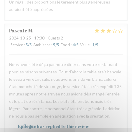
Un régal! des proportions légèrement plus généreuses
auraient été appréciées
Pascale
M
2024-10-25
- 19:30 - Guests 2
Service
:
5
/5
Ambiance
:
5
/5
Food
:
4
/5
Value
:
1
/5
Nous avons été déçu par notre dîner dans votre restaurant
pour les raisons suivantes. Tout d'abord la table était bancale,
le seau à vin était sale, nous avons pris du vin blanc, celui ci
était moucheté de vin rouge, le service était très expéditif 35
minutes après notre arrivée nous avions déjà mangé l'entrée
et le plat de résistance. Les plats étaient bons mais très
légers. Par contre, le personnel était très agréable. L'addition
ne nous a pas semblé en adéquation avec la prestation.
Epilogue
has replied to this review