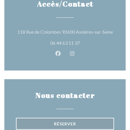
Accès/Contact
((ouvre u
118 Rue de Colombes 92600 Asnières-sur-Seine
06 44 63 11 37
Facebook ((ouvre une nouvelle 
Instagram ((ouvre une nou
Nous contacter
RÉSERVER