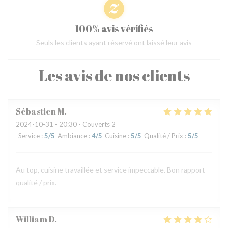
100% avis vérifiés
Seuls les clients ayant réservé ont laissé leur avis
Les avis de nos clients
Sébastien
M
2024-10-31
- 20:30 - Couverts 2
Service
:
5
/5
Ambiance
:
4
/5
Cuisine
:
5
/5
Qualité / Prix
:
5
/5
Au top, cuisine travaillée et service impeccable. Bon rapport
qualité / prix.
William
D