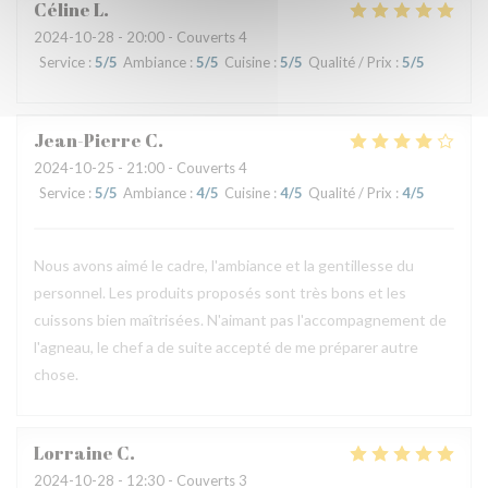
Céline
L
2024-10-28
- 20:00 - Couverts 4
Service
:
5
/5
Ambiance
:
5
/5
Cuisine
:
5
/5
Qualité / Prix
:
5
/5
Jean-Pierre
C
2024-10-25
- 21:00 - Couverts 4
Service
:
5
/5
Ambiance
:
4
/5
Cuisine
:
4
/5
Qualité / Prix
:
4
/5
Nous avons aimé le cadre, l'ambiance et la gentillesse du
personnel. Les produits proposés sont très bons et les
cuissons bien maîtrisées. N'aimant pas l'accompagnement de
l'agneau, le chef a de suite accepté de me préparer autre
chose.
Lorraine
C
2024-10-28
- 12:30 - Couverts 3