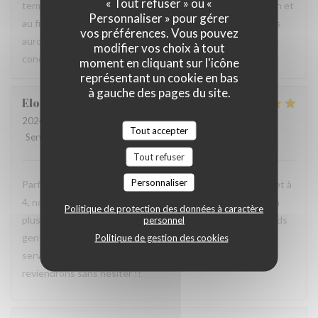
« Tout refuser » ou «
terme à ce partenariat car celui-ci ne rempli pas sa fonction et
Personnaliser » pour gérer
au final coûte cher au restaurant. Nous espérons que nous
vos préférences. Vous pouvez
aurons tout de même l’occasion de vous recevoir dans des
modifier vos choix à tout
conditions plus agréables pour vous.
moment en cliquant sur l'icône
représentant un cookie en bas
à gauche des pages du site.
Elodie
T
2024-10-28
- 20:30 - Couverts 4
Tout accepter
Service
:
5
/5
Ambiance
:
5
/5
Cuisine
:
5
/5
Qualité / Prix
:
5
/5
Tout refuser
Personnaliser
Parfait, les entrées, plats comme desserts sont délicieux et à
4, nous avons quasiment tout goûter !!! Nous avons pu en
Politique de protection des données à caractère
plus profiter de la terrasse trop jolie by night avec des plaids
personnel
gentiment prêtés par la maison Rhapsody. L’accueil et le
Politique de gestion des cookies
service excellent avec un personnel très à l’écoute. Nous
reviendrons sans hésiter !!