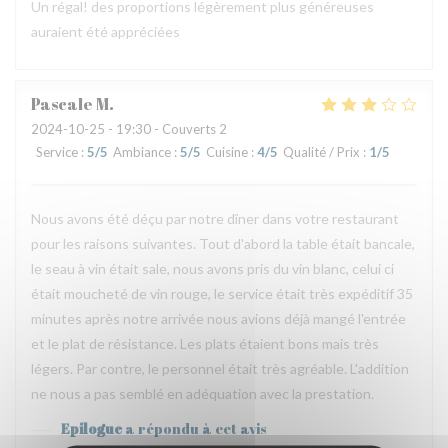
Un régal! des proportions légèrement plus généreuses
auraient été appréciées
Pascale
M
2024-10-25
- 19:30 - Couverts 2
Service
:
5
/5
Ambiance
:
5
/5
Cuisine
:
4
/5
Qualité / Prix
:
1
/5
Nous avons été déçu par notre dîner dans votre restaurant
pour les raisons suivantes. Tout d'abord la table était bancale,
le seau à vin était sale, nous avons pris du vin blanc, celui ci
était moucheté de vin rouge, le service était très expéditif 35
minutes après notre arrivée nous avions déjà mangé l'entrée
et le plat de résistance. Les plats étaient bons mais très
légers. Par contre, le personnel était très agréable. L'addition
ne nous a pas semblé en adéquation avec la prestation.
Epilogue
a répondu à cet avis