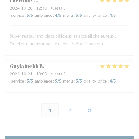
Lorraine
C
2024-10-28
- 12:30 - guests 3
service
:
5
/5
ambience
:
4
/5
menu
:
5
/5
quality_price
:
4
/5
Super restaurant, plats délicieux et accueil chaleureux .
Excellent moment passé dans cet établissement.
Guylainebh
B
2024-10-21
- 13:00 - guests 2
service
:
5
/5
ambience
:
5
/5
menu
:
5
/5
quality_price
:
4
/5
1
2
3