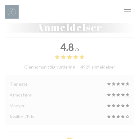
Panel for informasjonskapsler
Anmeldelser
4.8
/5
Gjennomsnittlig vurdering —
4929 anmeldelser
Tjeneste
Atmosfære
Menyer
Kvalitet/Pris