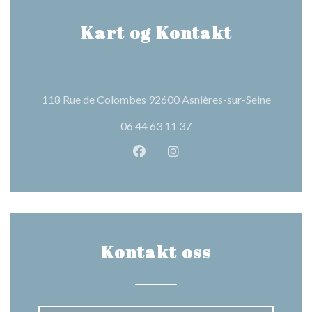
Kart og Kontakt
((åpner i
118 Rue de Colombes 92600 Asnières-sur-Seine
06 44 63 11 37
Facebook ((åpner i et nytt vindu
Instagram ((åpner i et nytt
Kontakt oss