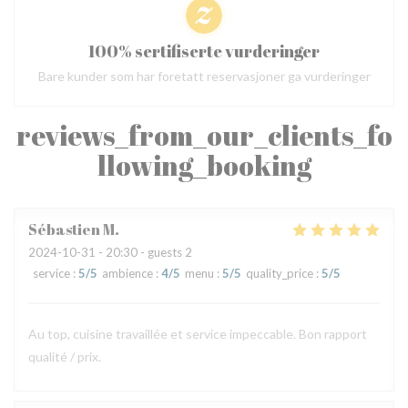
100% sertifiserte vurderinger
Bare kunder som har foretatt reservasjoner ga vurderinger
reviews_from_our_clients_fo
llowing_booking
Sébastien
M
2024-10-31
- 20:30 - guests 2
service
:
5
/5
ambience
:
4
/5
menu
:
5
/5
quality_price
:
5
/5
Au top, cuisine travaillée et service impeccable. Bon rapport
qualité / prix.