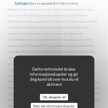
Epilogue
has responded to the review
Madame, Merci pour votre avis. Nous sommes navrés que
vous ayez été déçus par votre dîner. Vous êtes venus
effectivement les premiers et les autres clients sont arrivés
bien plus tard. Votre table a donc fixée l’attention des
équipes et nous avons a priori confondu vitesse et
précipitations vous concernant. Pour le sceau à vin, nous
avons noté votre point et nous en excusons sincèrement.
Pour les tables, celles-ci sont effectivement des secondes
mains, ce qui peut faire selon nous leurs charmes même si
certaines peuvent être considérées dans leur jus, voire
Dette nettstedet bruker
« bancales » même si stables. Un point cependant: vous
informasjonskapsler og gir
oubliez de mentionner que vous avez exercé un bon
deg kontroll over hva du vil
Wonderbox. Sachez que bon nombre de restaurant refuse ce
aktivere
type de bon le vendredi soir et vous oblige à prendre un menu
spécifique (car il faut savoir que sur les 59€ de bon, seuls 39€
OK, aksepter alt
reviennent au restaurant. De notre côté, nous nous refusons
d’appliquer ce genre de politique pour vous faire profiter
Nekt alle informasjonskapsler