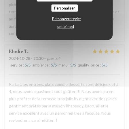
pleinement du restaurant. Nous allons d’ailleurs mettre un
Personaliser
terme à ce partenariat car celui-ci ne rempli pas sa fonction et
Personvernregler
au final coûte cher au restaurant. Nous espérons que nous
aurons tout de même l’occasion de vous recevoir dans des
undefined
conditions plus agréables pour vous.
Elodie
T
2024-10-28
- 20:30 - guests 4
service
:
5
/5
ambience
:
5
/5
menu
:
5
/5
quality_price
:
5
/5
Parfait, les entrées, plats comme desserts sont délicieux et à
4, nous avons quasiment tout goûter !!! Nous avons pu en
plus profiter de la terrasse trop jolie by night avec des plaids
gentiment prêtés par la maison Rhapsody. L’accueil et le
service excellent avec un personnel très à l’écoute. Nous
reviendrons sans hésiter !!