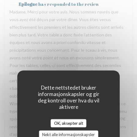
Epilogue
has responded to the review
Madame, Merci pour votre avis. Nous sommes navrés que
vous ayez été déçus par votre dîner. Vous êtes venus
effectivement les premiers et les autres clients sont arrivés
bien plus tard. Votre table a donc fixée l’attention des
équipes et nous avons a priori confondu vitesse et
précipitations vous concernant. Pour le sceau à vin, nous
avons noté votre point et nous en excusons sincèrement.
Pour les tables, celles-ci sont effectivement des secondes
mains, ce qui peut faire selon nous leurs charmes même si
certaines peuvent être considérées dans leur jus, voire
Dette nettstedet bruker
« bancales » même si stables. Un point cependant: vous
informasjonskapsler og gir
oubliez de mentionner que vous avez exercé un bon
deg kontroll over hva du vil
Wonderbox. Sachez que bon nombre de restaurant refuse ce
aktivere
type de bon le vendredi soir et vous oblige à prendre un menu
spécifique (car il faut savoir que sur les 59€ de bon, seuls 39€
OK, aksepter alt
reviennent au restaurant. De notre côté, nous nous refusons
d’appliquer ce genre de politique pour vous faire profiter
Nekt alle informasjonskapsler