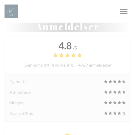
Panel for informasjonskapsler
Anmeldelser
4.8
/5
Gjennomsnittlig vurdering —
4929 anmeldelser
Tjeneste
Atmosfære
Menyer
Kvalitet/Pris