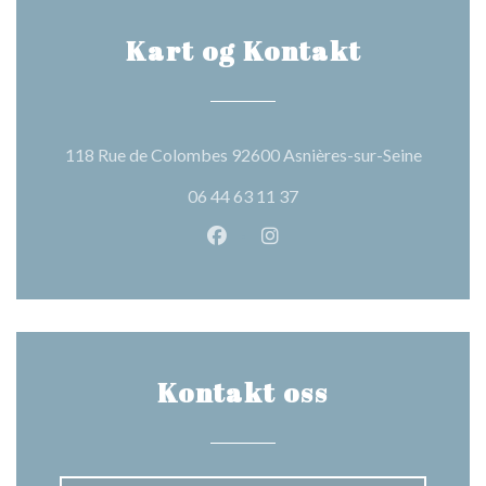
Kart og Kontakt
((åpner i
118 Rue de Colombes 92600 Asnières-sur-Seine
06 44 63 11 37
Facebook ((åpner i et nytt vindu
Instagram ((åpner i et nytt
Kontakt oss