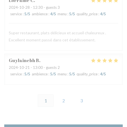
Lorraine
C
2024-10-28
- 12:30 - guests 3
service
:
5
/5
ambience
:
4
/5
menu
:
5
/5
quality_price
:
4
/5
Super restaurant, plats délicieux et accueil chaleureux .
Excellent moment passé dans cet établissement.
Guylainebh
B
2024-10-21
- 13:00 - guests 2
service
:
5
/5
ambience
:
5
/5
menu
:
5
/5
quality_price
:
4
/5
1
2
3