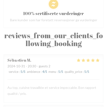
100% sertifiserte vurderinger
Bare kunder som har foretatt reservasjoner ga vurderinger
reviews_from_our_clients_fo
llowing_booking
Sébastien
M
2024-10-31
- 20:30 - guests 2
service
:
5
/5
ambience
:
4
/5
menu
:
5
/5
quality_price
:
5
/5
Au top, cuisine travaillée et service impeccable. Bon rapport
qualité / prix.