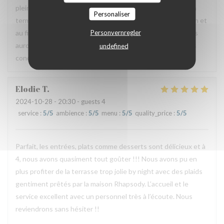
pleinement du restaurant. Nous allons d’ailleurs mettre un
Personaliser
terme à ce partenariat car celui-ci ne rempli pas sa fonction et
Personvernregler
au final coûte cher au restaurant. Nous espérons que nous
aurons tout de même l’occasion de vous recevoir dans des
undefined
conditions plus agréables pour vous.
Elodie
T
2024-10-28
- 20:30 - guests 4
service
:
5
/5
ambience
:
5
/5
menu
:
5
/5
quality_price
:
5
/5
Parfait, les entrées, plats comme desserts sont délicieux et à
4, nous avons quasiment tout goûter !!! Nous avons pu en
plus profiter de la terrasse trop jolie by night avec des plaids
gentiment prêtés par la maison Rhapsody. L’accueil et le
service excellent avec un personnel très à l’écoute. Nous
reviendrons sans hésiter !!