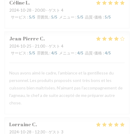
Céline
L
2024-10-28
- 20:00 - ゲスト 4
サービス
:
5
/5
雰囲気
:
5
/5
メニュー
:
5
/5
品質-価格
:
5
/5
Jean-Pierre
C
2024-10-25
- 21:00 - ゲスト 4
サービス
:
5
/5
雰囲気
:
4
/5
メニュー
:
4
/5
品質-価格
:
4
/5
Nous avons aimé le cadre, l'ambiance et la gentillesse du
personnel. Les produits proposés sont très bons et les
cuissons bien maîtrisées. N'aimant pas l'accompagnement de
l'agneau, le chef a de suite accepté de me préparer autre
chose.
Lorraine
C
2024-10-28
- 12:30 - ゲスト 3