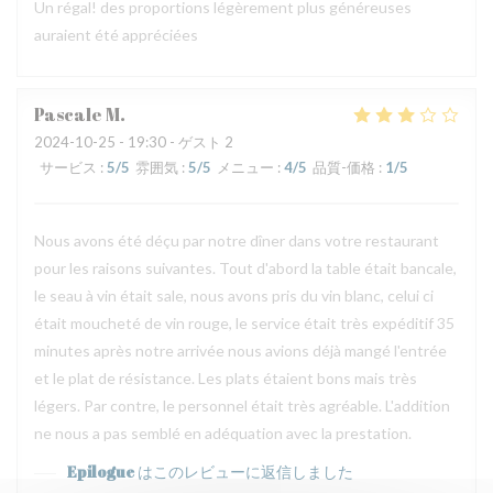
Un régal! des proportions légèrement plus généreuses
auraient été appréciées
Pascale
M
2024-10-25
- 19:30 - ゲスト 2
サービス
:
5
/5
雰囲気
:
5
/5
メニュー
:
4
/5
品質-価格
:
1
/5
Nous avons été déçu par notre dîner dans votre restaurant
pour les raisons suivantes. Tout d'abord la table était bancale,
le seau à vin était sale, nous avons pris du vin blanc, celui ci
était moucheté de vin rouge, le service était très expéditif 35
minutes après notre arrivée nous avions déjà mangé l'entrée
et le plat de résistance. Les plats étaient bons mais très
légers. Par contre, le personnel était très agréable. L'addition
ne nous a pas semblé en adéquation avec la prestation.
Epilogue
はこのレビューに返信しました