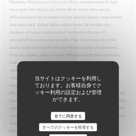
Madame, Merci pour votre avis. Nous sommes navrés que
vous ayez été déçus par votre dîner. Vous êtes venus
effectivement les premiers et les autres clients sont arrivés
bien plus tard. Votre table a donc fixée l’attention des
équipes et nous avons a priori confondu vitesse et
précipitations vous concernant. Pour le sceau à vin, nous
avons noté votre point et nous en excusons sincèrement.
Pour les tables, celles-ci sont effectivement des secondes
mains, ce qui peut faire selon nous leurs charmes même si
certaines peuvent être considérées dans leur jus, voire
当サイトはクッキーを利用し
« bancales » même si stables. Un point cependant: vous
ております。お客様自身でク
oubliez de mentionner que vous avez exercé un bon
ッキー利用の設定および管理
Wonderbox. Sachez que bon nombre de restaurant refuse ce
ができます。
type de bon le vendredi soir et vous oblige à prendre un menu
spécifique (car il faut savoir que sur les 59€ de bon, seuls 39€
reviennent au restaurant. De notre côté, nous nous refusons
全てに同意する
d’appliquer ce genre de politique pour vous faire profiter
すべてのクッキーを拒否する
pleinement du restaurant. Nous allons d’ailleurs mettre un