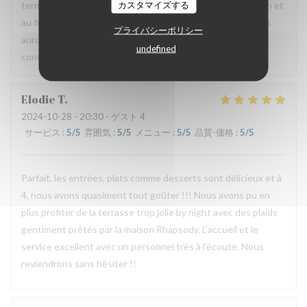
カスタマイズする
terme à ce partenariat car celui-ci ne rempli pas sa fonction et
au final coûte cher au restaurant. Nous espérons que nous
プライバシーポリシー
aurons tout de même l’occasion de vous recevoir dans des
undefined
conditions plus agréables pour vous.
Elodie
T
2024-10-28
- 20:30 - ゲスト 4
サービス
:
5
/5
雰囲気
:
5
/5
メニュー
:
5
/5
品質-価格
:
5
/5
Parfait, les entrées, plats comme desserts sont délicieux et à
4, nous avons quasiment tout goûter !!! Nous avons pu en
plus profiter de la terrasse trop jolie by night avec des plaids
gentiment prêtés par la maison Rhapsody. L’accueil et le
service excellent avec un personnel très à l’écoute. Nous
reviendrons sans hésiter !!