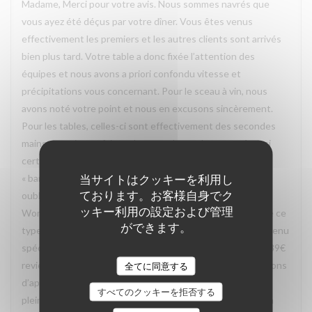
Madame, Merci pour votre avis. Nous sommes navrés que
vous ayez été déçus par votre dîner. Vous êtes venus
effectivement les premiers et les autres clients sont arrivés
bien plus tard. Votre table a donc fixée l’attention des
équipes et nous avons a priori confondu vitesse et
précipitations vous concernant. Pour le sceau à vin, nous
avons noté votre point et nous en excusons sincèrement.
Pour les tables, celles-ci sont effectivement des secondes
mains, ce qui peut faire selon nous leurs charmes même si
certaines peuvent être considérées dans leur jus, voire
当サイトはクッキーを利用し
« bancales » même si stables. Un point cependant: vous
ております。お客様自身でク
oubliez de mentionner que vous avez exercé un bon
ッキー利用の設定および管理
Wonderbox. Sachez que bon nombre de restaurant refuse ce
ができます。
type de bon le vendredi soir et vous oblige à prendre un menu
spécifique (car il faut savoir que sur les 59€ de bon, seuls 39€
reviennent au restaurant. De notre côté, nous nous refusons
全てに同意する
d’appliquer ce genre de politique pour vous faire profiter
すべてのクッキーを拒否する
pleinement du restaurant. Nous allons d’ailleurs mettre un