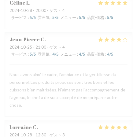
Céline
L
2024-10-28
- 20:00 - ゲスト 4
サービス
:
5
/5
雰囲気
:
5
/5
メニュー
:
5
/5
品質-価格
:
5
/5
Jean-Pierre
C
2024-10-25
- 21:00 - ゲスト 4
サービス
:
5
/5
雰囲気
:
4
/5
メニュー
:
4
/5
品質-価格
:
4
/5
Nous avons aimé le cadre, l'ambiance et la gentillesse du
personnel. Les produits proposés sont très bons et les
cuissons bien maîtrisées. N'aimant pas l'accompagnement de
l'agneau, le chef a de suite accepté de me préparer autre
chose.
Lorraine
C
2024-10-28
- 12:30 - ゲスト 3