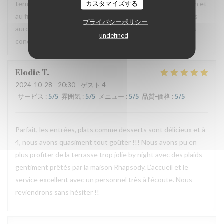
カスタマイズする
terme à ce partenariat car celui-ci ne rempli pas sa fonction et
au final coûte cher au restaurant. Nous espérons que nous
プライバシーポリシー
aurons tout de même l’occasion de vous recevoir dans des
undefined
conditions plus agréables pour vous.
Elodie
T
2024-10-28
- 20:30 - ゲスト 4
サービス
:
5
/5
雰囲気
:
5
/5
メニュー
:
5
/5
品質-価格
:
5
/5
Parfait, les entrées, plats comme desserts sont délicieux et à
4, nous avons quasiment tout goûter !!! Nous avons pu en
plus profiter de la terrasse trop jolie by night avec des plaids
gentiment prêtés par la maison Rhapsody. L’accueil et le
service excellent avec un personnel très à l’écoute. Nous
reviendrons sans hésiter !!