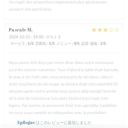
Un régal! des proportions légèrement plus généreuses
auraient été appréciées
Pascale
M
2024-10-25
- 19:30 - ゲスト 2
サービス
:
5
/5
雰囲気
:
5
/5
メニュー
:
4
/5
品質-価格
:
1
/5
Nous avons été déçu par notre dîner dans votre restaurant
pour les raisons suivantes. Tout d'abord la table était bancale,
le seau à vin était sale, nous avons pris du vin blanc, celui ci
était moucheté de vin rouge, le service était très expéditif 35
minutes après notre arrivée nous avions déjà mangé l'entrée
et le plat de résistance. Les plats étaient bons mais très
légers. Par contre, le personnel était très agréable. L'addition
ne nous a pas semblé en adéquation avec la prestation.
Epilogue
はこのレビューに返信しました