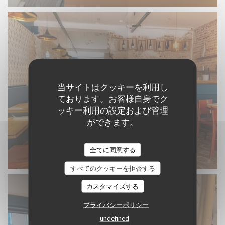
当サイトはクッキーを利用し
ております。お客様自身でク
ッキー利用の設定および管理
ができます。
全てに同意する
Un bistrot revisité
すべてのクッキーを拒否する
カスタマイズする
プライバシーポリシー
undefined