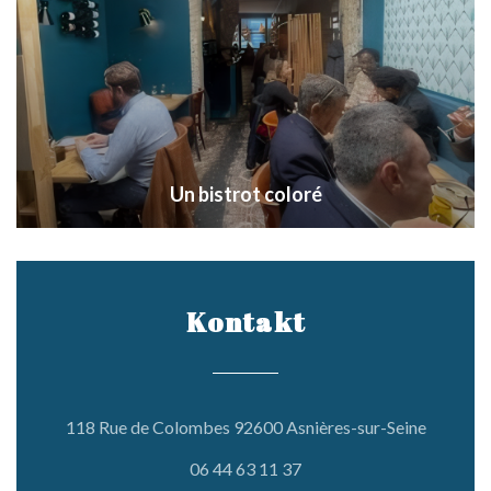
Un bistrot coloré
Kontakt
((öffnet 
118 Rue de Colombes 92600 Asnières-sur-Seine
06 44 63 11 37