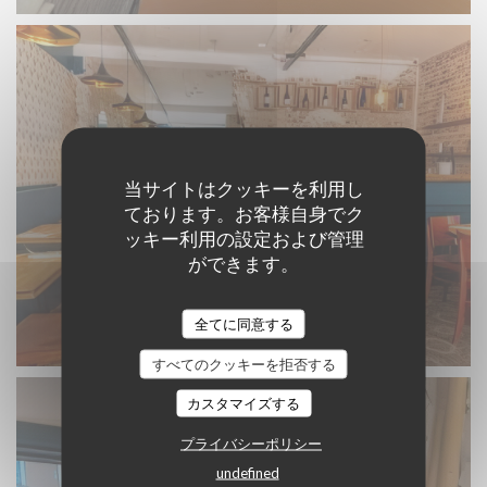
当サイトはクッキーを利用し
ております。お客様自身でク
ッキー利用の設定および管理
ができます。
全てに同意する
Un bistrot revisité
すべてのクッキーを拒否する
カスタマイズする
プライバシーポリシー
undefined