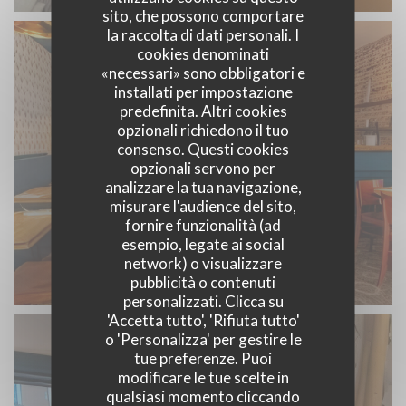
sito, che possono comportare
la raccolta di dati personali. I
cookies denominati
«necessari» sono obbligatori e
installati per impostazione
predefinita. Altri cookies
opzionali richiedono il tuo
consenso. Questi cookies
opzionali servono per
analizzare la tua navigazione,
misurare l'audience del sito,
fornire funzionalità (ad
esempio, legate ai social
network) o visualizzare
Un bistrot revisité
pubblicità o contenuti
personalizzati. Clicca su
'Accetta tutto', 'Rifiuta tutto'
o 'Personalizza' per gestire le
tue preferenze. Puoi
modificare le tue scelte in
qualsiasi momento cliccando