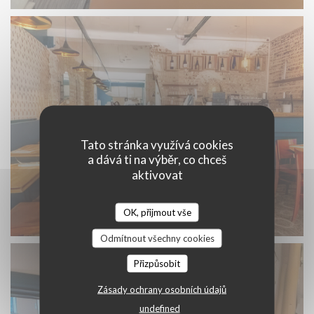
Tato stránka využívá cookies
a dává ti na výběr, co chceš
aktivovat
OK, přijmout vše
Un bistrot revisité
Odmítnout všechny cookies
Přizpůsobit
Zásady ochrany osobních údajů
undefined