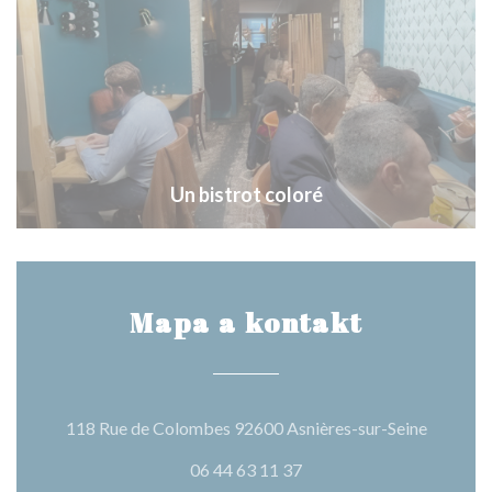
Un bistrot coloré
Mapa a kontakt
((otevře
118 Rue de Colombes 92600 Asnières-sur-Seine
06 44 63 11 37