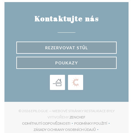
Kontaktujte nás
REZERVOVAT STŮL
POUKAZY
© 2026 EPILOGUE — WEBOVÉ STRÁNKY RESTAURACE BYLY
((OTEVŘE SE V NOVÉM OKNĚ
VYTVOŘENY
ZENCHEF
ODMÍTNUTÍ ODPOVĚDNOSTI
PODMÍNKY POUŽITÍ
((OTEVŘE SE V NOVÉM OKNĚ))
((OTEVŘE SE V NOVÉM 
ZÁSADY OCHRANY OSOBNÍCH ÚDAJŮ
((OTEVŘE SE V NOVÉM OKNĚ))