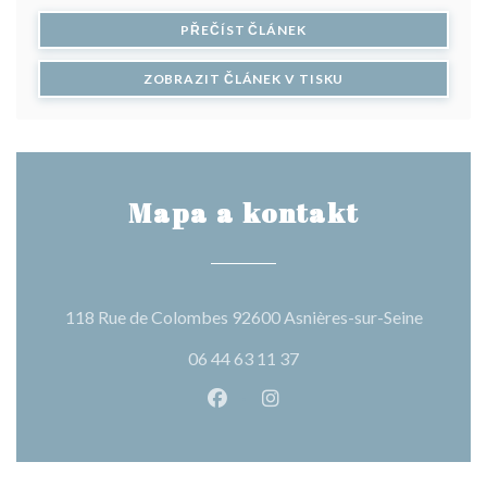
((OTEVŘE SE V NOVÉM O
PŘEČÍST ČLÁNEK
((OTEVŘE SE V NOV
ZOBRAZIT ČLÁNEK V TISKU
Mapa a kontakt
((otevře
118 Rue de Colombes 92600 Asnières-sur-Seine
06 44 63 11 37
Facebook ((otevře se v novém o
Instagram ((otevře se v n