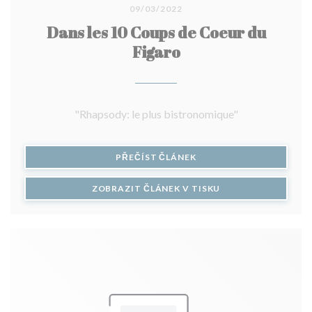
09/03/2022
Dans les 10 Coups de Coeur du
Figaro
"Rhapsody: le plus bistronomique"
((OTEVŘE SE V NOVÉM O
PŘEČÍST ČLÁNEK
((OTEVŘE SE V NOV
ZOBRAZIT ČLÁNEK V TISKU