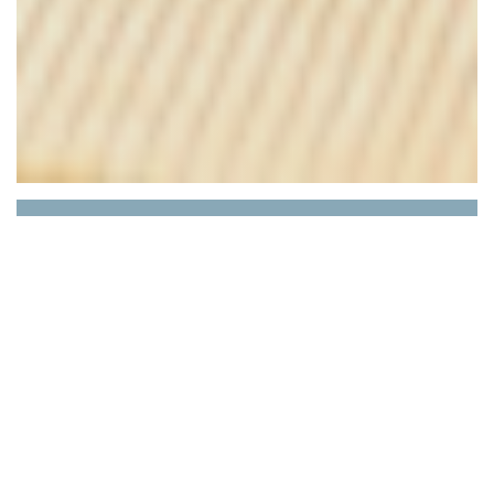
Epilogue
Situé à la frontière d'Asnières et de Bois-
Colombes,
le restaurant bistronomique
Rhapsody propose
une cuisine évoluant au fil
des saisons
pour les amateurs de bonne cuisine.