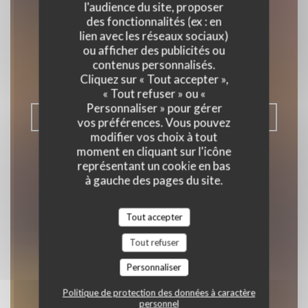
l'audience du site, proposer
des fonctionnalités (ex : en
Epilogue
lien avec les réseaux sociaux)
ou afficher des publicités ou
BISTROT / CUISINE FRANÇAISE /
contenus personnalisés.
TERRASSE
|
ASNIÈRES-SUR-SEINE
Cliquez sur « Tout accepter »,
« Tout refuser » ou «
Personnaliser » pour gérer
RÉSERVER
vos préférences. Vous pouvez
modifier vos choix à tout
moment en cliquant sur l'icône
représentant un cookie en bas
à gauche des pages du site.
Tout accepter
Tout refuser
Personnaliser
Politique de protection des données à caractère
personnel