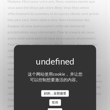
Madame, Merci pour votre avis. Nous sommes navrés que
vous ayez été déçus par votre dîner. Vous êtes venus
effectivement les premiers et les autres clients sont arrivés
bien plus tard. Votre table a donc fixée l’attention des
équipes et nous avons a priori confondu vitesse et
précipitations vous concernant. Pour le sceau à vin, nous
avons noté votre point et nous en excusons sincèrement.
Pour les tables, celles-ci sont effectivement des secondes
mains, ce qui peut faire selon nous leurs charmes même si
certaines peuvent être considérées dans leur jus, voire
« bancales » même si stables. Un point cependant: vous
oubliez de mentionner que vous avez exercé un bon
这个网站使用cookie， 并让您
Wonderbox. Sachez que bon nombre de restaurant refuse ce
可以控制想要激活的内容。
type de bon le vendredi soir et vous oblige à prendre un menu
spécifique (car il faut savoir que sur les 59€ de bon, seuls 39€
好的，全部接受
reviennent au restaurant. De notre côté, nous nous refusons
d’appliquer ce genre de politique pour vous faire profiter
禁用
pleinement du restaurant. Nous allons d’ailleurs mettre un