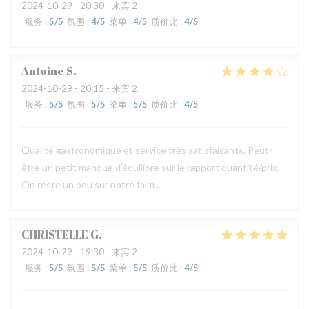
2024-10-29
- 20:30 - 来宾 2
服务
:
5
/5
氛围
:
4
/5
菜单
:
4
/5
质价比
:
4
/5
Antoine
S
2024-10-29
- 20:15 - 来宾 2
服务
:
5
/5
氛围
:
5
/5
菜单
:
5
/5
质价比
:
4
/5
Qualité gastronomique et service très satisfaisants. Peut-
être un petit manque d'équilibre sur le rapport quantité/prix.
On reste un peu sur notre faim...
CHRISTELLE
G
2024-10-29
- 19:30 - 来宾 2
服务
:
5
/5
氛围
:
5
/5
菜单
:
5
/5
质价比
:
4
/5