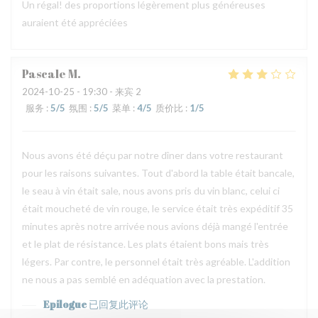
Un régal! des proportions légèrement plus généreuses
auraient été appréciées
Pascale
M
2024-10-25
- 19:30 - 来宾 2
服务
:
5
/5
氛围
:
5
/5
菜单
:
4
/5
质价比
:
1
/5
Nous avons été déçu par notre dîner dans votre restaurant
pour les raisons suivantes. Tout d'abord la table était bancale,
le seau à vin était sale, nous avons pris du vin blanc, celui ci
était moucheté de vin rouge, le service était très expéditif 35
minutes après notre arrivée nous avions déjà mangé l'entrée
et le plat de résistance. Les plats étaient bons mais très
légers. Par contre, le personnel était très agréable. L'addition
ne nous a pas semblé en adéquation avec la prestation.
Epilogue
已回复此评论