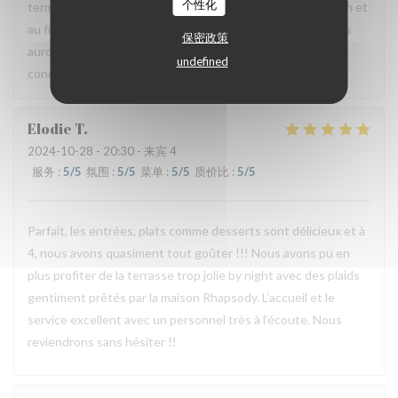
个性化
terme à ce partenariat car celui-ci ne rempli pas sa fonction et
au final coûte cher au restaurant. Nous espérons que nous
保密政策
aurons tout de même l’occasion de vous recevoir dans des
undefined
conditions plus agréables pour vous.
Elodie
T
2024-10-28
- 20:30 - 来宾 4
服务
:
5
/5
氛围
:
5
/5
菜单
:
5
/5
质价比
:
5
/5
Parfait, les entrées, plats comme desserts sont délicieux et à
4, nous avons quasiment tout goûter !!! Nous avons pu en
plus profiter de la terrasse trop jolie by night avec des plaids
gentiment prêtés par la maison Rhapsody. L’accueil et le
service excellent avec un personnel très à l’écoute. Nous
reviendrons sans hésiter !!