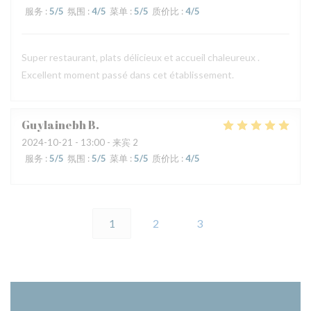
服务
:
5
/5
氛围
:
4
/5
菜单
:
5
/5
质价比
:
4
/5
Super restaurant, plats délicieux et accueil chaleureux .
Excellent moment passé dans cet établissement.
Guylainebh
B
2024-10-21
- 13:00 - 来宾 2
服务
:
5
/5
氛围
:
5
/5
菜单
:
5
/5
质价比
:
4
/5
1
2
3