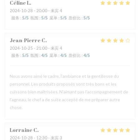
Céline
L
2024-10-28
- 20:00 - 来宾 4
服务
:
5
/5
氛围
:
5
/5
菜单
:
5
/5
质价比
:
5
/5
Jean-Pierre
C
2024-10-25
- 21:00 - 来宾 4
服务
:
5
/5
氛围
:
4
/5
菜单
:
4
/5
质价比
:
4
/5
Nous avons aimé le cadre, l'ambiance et la gentillesse du
personnel. Les produits proposés sont très bons et les
cuissons bien maîtrisées. N'aimant pas l'accompagnement de
l'agneau, le chef a de suite accepté de me préparer autre
chose.
Lorraine
C
2024-10-28
- 12:30 - 来宾 3