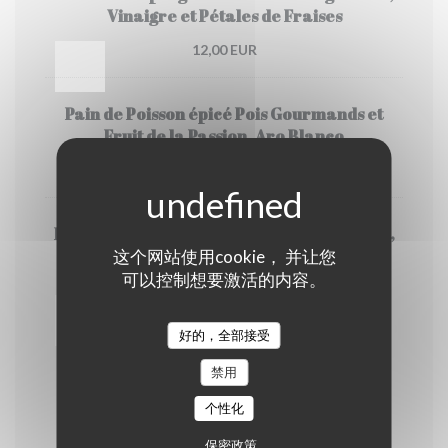
Vinaigre et Pétales de Fraises
12,00 EUR
Pain de Poisson épicé Pois Gourmands et
Fruit de la Passion, Aro Blanco
12,00 EUR
Panna cotta de blanc d’œuf gel de vinaigre,
jaune confit, poireaux et sarrasin
这个网站使用cookie， 并让您
可以控制想要激活的内容。
12,00 EUR
好的，全部接受
PLATS
禁用
个性化
Pièce du Boucher Gâteau de Pdt au
保密政策