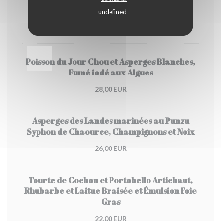
Pleurotes, Asperges Vertes, Jus Sésame,
undefined
Cacahuètes
28,00 EUR
Poisson du Jour Chou et Asperges Blanches,
Fumé iodé aux Algues
28,00 EUR
Asperges des Landes marinées au Punzu
Syphon de Chaource, Champignons et Noix
26,00 EUR
Tourte de Cochon et Portobello Artichaut,
Rhubarbe et Laitue Braisée et Émulsion Foie
Gras
22,00 EUR