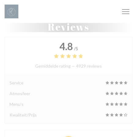
Cookies beheer paneel
Reviews
4.8
/5
Gemiddelde rating —
4929 reviews
Service
Atmosfeer
Menu's
Kwaliteit/Prijs