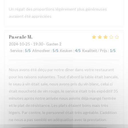
Un régal! des proportions légèrement plus généreuses
auraient été appréciées
Pascale
M
2024-10-25
- 19:30 - Gasten 2
Service
:
5
/5
Atmosfeer
:
5
/5
Keuken
:
4
/5
Kwaliteit / Prijs
:
1
/5
Nous avons été déçu par notre dîner dans votre restaurant
pour les raisons suivantes. Tout d'abord la table était bancale,
le seau à vin était sale, nous avons pris du vin blanc, celui ci
était moucheté de vin rouge, le service était très expéditif 35
minutes après notre arrivée nous avions déjà mangé l'entrée
et le plat de résistance. Les plats étaient bons mais très
légers. Par contre, le personnel était très agréable. L'addition
ne nous a pas semblé en adéquation avec la prestation.