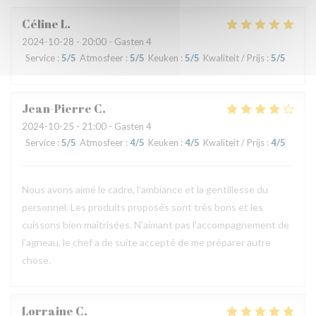
Céline
L
2024-10-28
- 20:00 - Gasten 4
Service
:
5
/5
Atmosfeer
:
5
/5
Keuken
:
5
/5
Kwaliteit / Prijs
:
5
/5
Jean-Pierre
C
2024-10-25
- 21:00 - Gasten 4
Service
:
5
/5
Atmosfeer
:
4
/5
Keuken
:
4
/5
Kwaliteit / Prijs
:
4
/5
Nous avons aimé le cadre, l'ambiance et la gentillesse du
personnel. Les produits proposés sont très bons et les
cuissons bien maîtrisées. N'aimant pas l'accompagnement de
l'agneau, le chef a de suite accepté de me préparer autre
chose.
Lorraine
C