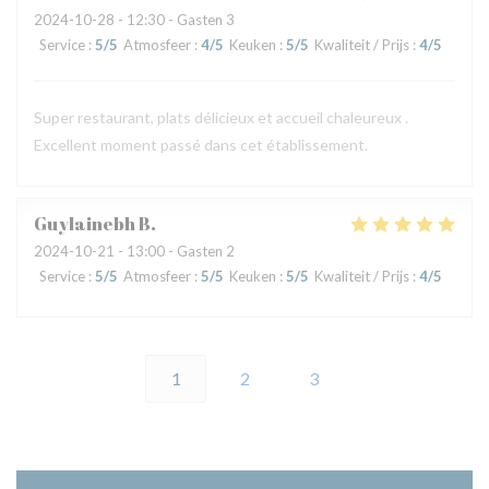
2024-10-28
- 12:30 - Gasten 3
Service
:
5
/5
Atmosfeer
:
4
/5
Keuken
:
5
/5
Kwaliteit / Prijs
:
4
/5
Super restaurant, plats délicieux et accueil chaleureux .
Excellent moment passé dans cet établissement.
Guylainebh
B
2024-10-21
- 13:00 - Gasten 2
Service
:
5
/5
Atmosfeer
:
5
/5
Keuken
:
5
/5
Kwaliteit / Prijs
:
4
/5
1
2
3