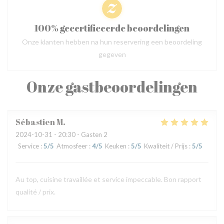
100% gecertificeerde beoordelingen
Onze klanten hebben na hun reservering een beoordeling
gegeven
Onze gastbeoordelingen
Sébastien
M
2024-10-31
- 20:30 - Gasten 2
Service
:
5
/5
Atmosfeer
:
4
/5
Keuken
:
5
/5
Kwaliteit / Prijs
:
5
/5
Au top, cuisine travaillée et service impeccable. Bon rapport
qualité / prix.