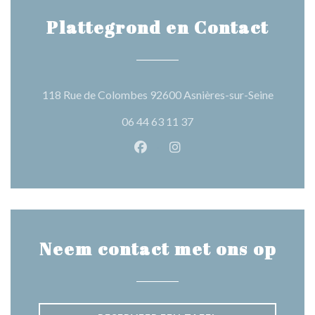
Plattegrond en Contact
((opent i
118 Rue de Colombes 92600 Asnières-sur-Seine
06 44 63 11 37
Facebook ((opent in een nieuw 
Instagram ((opent in een 
Neem contact met ons op