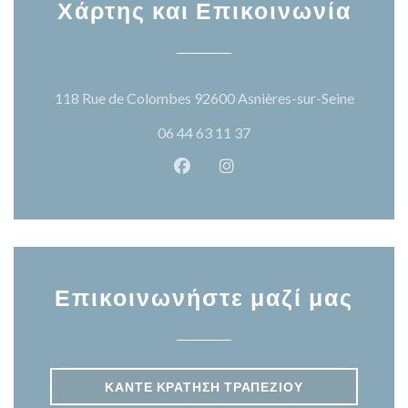
Χάρτης και Επικοινωνία
((ανοίγε
118 Rue de Colombes 92600 Asnières-sur-Seine
06 44 63 11 37
Facebook ((ανοίγει σε νέο παρά
Instagram ((ανοίγει σε νέ
Επικοινωνήστε μαζί μας
ΚΆΝΤΕ ΚΡΆΤΗΣΗ ΤΡΑΠΕΖΙΟΎ