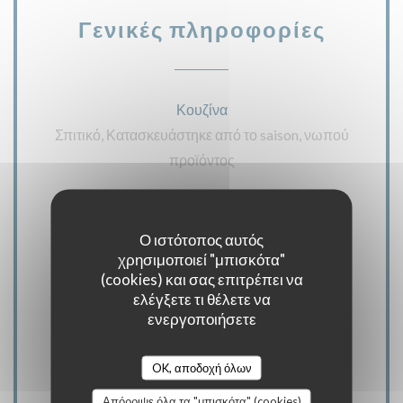
Γενικές πληροφορίες
Κουζίνα
Σπιτικό, Κατασκευάστηκε από το saison, νωπού
προϊόντος
Τύπος επιχείρησης
Bistro / Cuisine française / Terrasse, Bistrot
Ο ιστότοπος αυτός
χρησιμοποιεί "μπισκότα"
κομψό, Cuisine authentique et Gastro revisitée,
(cookies) και σας επιτρέπει να
Bistronomy
ελέγξετε τι θέλετε να
ενεργοποιήσετε
Υπηρεσίες
Ιδιωτική μίσθωση, Κλιματιζόμενο δωμάτιο,
OK, αποδοχή όλων
ταράτσα, Απενεργοποιημένη πρόσβαση, WIFI
Απόρριψε όλα τα "μπισκότα" (cookies)