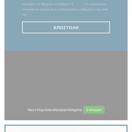
εγγραφείτε στο Μητρώο του Άρθρου 11:
dpa.gr
. Για περισσότερες
πληροφορίες σχετικά με την επεξεργασία των δεδομένων σας, δείτε
την
πολιτική απορρήτου
.
Waze Map είναι απενεργοποιημένο.
Επέτρεψε