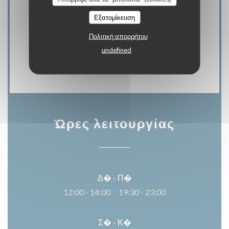
Εξατομίκευση
Μέθοδοι πληρωμής
Eurocard / Mastercard, Μετρητά,
Πολιτική απορρήτου
undefined
Μουσικοδιδάσκαλος, Visa, Έλεγχοι, Χρεωστική
κάρτα
Ώρες λειτουργίας
Δ�
-
Π�
12:00 - 14:00
19:30 - 23:00
•
Σ�
-
Κ�