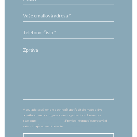
V souladu se zákonem o ochraně spotřebitele máte právo
odmítnout marketingová volání registrací v Robinsonově
seznamu:
robinsonseznam.cz
. Pro více informací o zpracování
vašich údajů si přečtěte naše
zásady ochrany osobních údajů
.