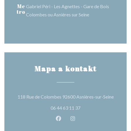
Me
Gabriel Péri - Les Agnettes - Gare de Bois
tro
Colombes ou Asnières sur Seine
Mapa a kontakt
((otevře
118 Rue de Colombes 92600 Asnières-sur-Seine
06 44 63 11 37
Facebook ((otevře se v novém o
Instagram ((otevře se v n