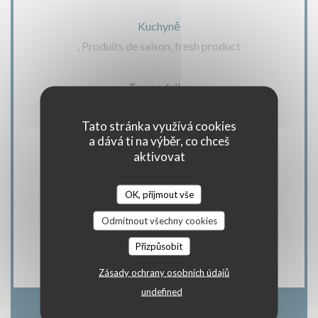
Kuchyně
, Produits de saison, fresh product
Typ podniku
Bistro / Cuisine française / Terrasse, Cuisine
Tato stránka využívá cookies
authentique et Gastro revisitée
a dává ti na výběr, co chceš
aktivovat
Služby
Private Hire, , , WIFI
OK, přijmout vše
Odmítnout všechny cookies
Platební metody
Přizpůsobit
Eurocard/Mastercard, Cash, Visa, Debit Card
Zásady ochrany osobních údajů
undefined