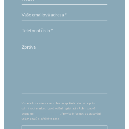
V souladu se zákonem o ochraně spotřebitele máte právo
odmítnout marketingová volání registrací v Robinsonově
seznamu:
robinsonseznam.cz
. Pro více informací o zpracování
vašich údajů si přečtěte naše
zásady ochrany osobních údajů
.