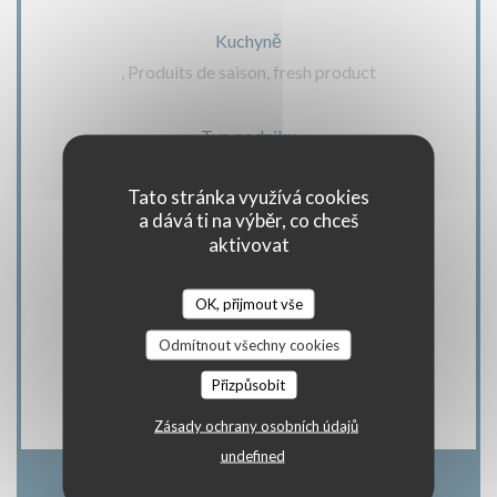
Kuchyně
, Produits de saison, fresh product
Typ podniku
Bistro / Cuisine française / Terrasse, Cuisine
Tato stránka využívá cookies
authentique et Gastro revisitée
a dává ti na výběr, co chceš
aktivovat
Služby
Private Hire, , , WIFI
OK, přijmout vše
Odmítnout všechny cookies
Platební metody
Přizpůsobit
Eurocard/Mastercard, Cash, Visa, Debit Card
Zásady ochrany osobních údajů
undefined