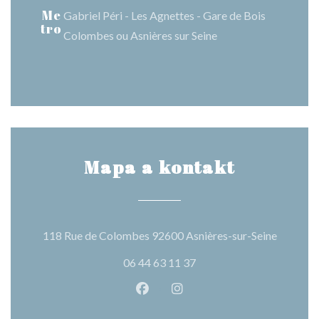
Me
Gabriel Péri - Les Agnettes - Gare de Bois
tro
Colombes ou Asnières sur Seine
Mapa a kontakt
((otevře
118 Rue de Colombes 92600 Asnières-sur-Seine
06 44 63 11 37
Facebook ((otevře se v novém o
Instagram ((otevře se v n