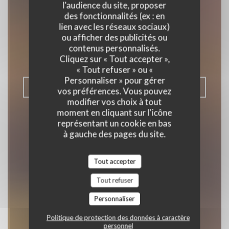
l'audience du site, proposer
des fonctionnalités (ex : en
Epilogue
lien avec les réseaux sociaux)
ou afficher des publicités ou
BISTROT / CUISINE FRANÇAISE /
contenus personnalisés.
TERRASSE
|
ASNIÈRES-SUR-SEINE
Cliquez sur « Tout accepter »,
« Tout refuser » ou «
Personnaliser » pour gérer
RÉSERVER
vos préférences. Vous pouvez
modifier vos choix à tout
moment en cliquant sur l'icône
représentant un cookie en bas
à gauche des pages du site.
Tout accepter
Tout refuser
Personnaliser
Politique de protection des données à caractère
personnel