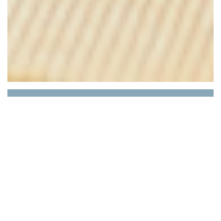
Epilogue
Situé à la frontière d'Asnières et de Bois-
Colombes,
le restaurant bistronomique
Rhapsody propose
une cuisine évoluant au fil
des saisons
pour les amateurs de bonne cuisine.